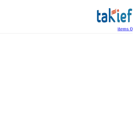
items
0