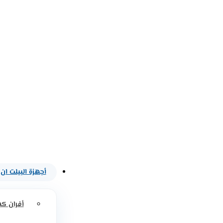
أجهزة البيلت ان
أفران كه