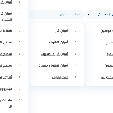
أفران غاز
أفران غا
 & صحون
مواقد وأفران
بلت ان
 حوضين
افران غاز
شفاط بل
علوي
أفران كهرباء
سطح كه
امية
أفران غاز و كهرباء
سطح غاز
صحون
أفران كهرباء صغيرة
سطح غاز
 ملابس
ميكروويف
ثلاجه بل
ميكرووي
قلايات 
ان