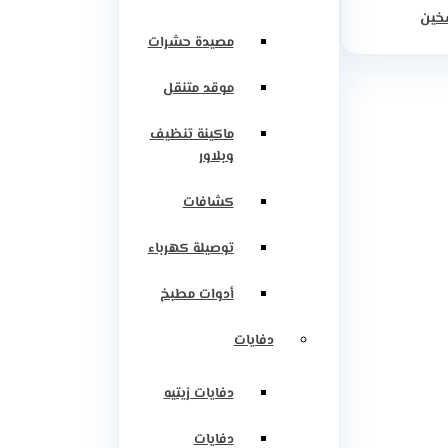
سخين
مصيدة حشرات
موقد متنقل
ماكينة تنظيف
وبلاور
كشافات
توصيلة كهرباء
أدوات مطبخ
دفايات
دفايات زيتيه
دفايات