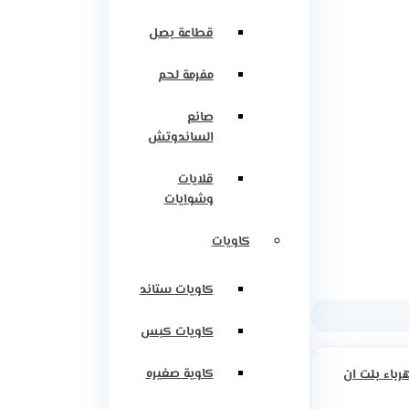
قطاعة بصل
مفرمة لحم
صانع
الساندوتش
قلايات
وشوايات
كاويات
كاويات ستاند
كاويات كبس
كاوية صغيره
رباء بلت ان