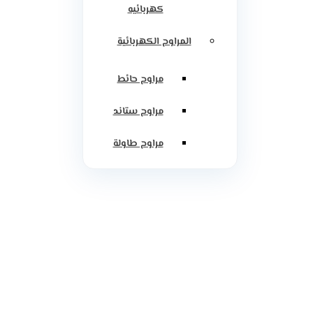
كهربائيه
المراوح الكهربائية
مراوح حائط
مراوح ستاند
مراوح طاولة