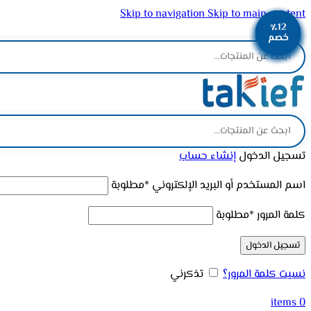
Skip to navigation
Skip to main content
٪12
٪12
٪12
٪12
٪13
٪12
٪12
٪12
٪12
ADD ANYTHING HERE OR JUST REMOVE IT…
خصم
خصم
خصم
خصم
خصم
خصم
خصم
خصم
خصم
تسجيل الدخول
إنشاء حساب
اسم المستخدم أو البريد الإلكتروني
*
مطلوبة
كلمة المرور
*
مطلوبة
تسجيل الدخول
نسيت كلمة المرور؟
تذكرني
items
0