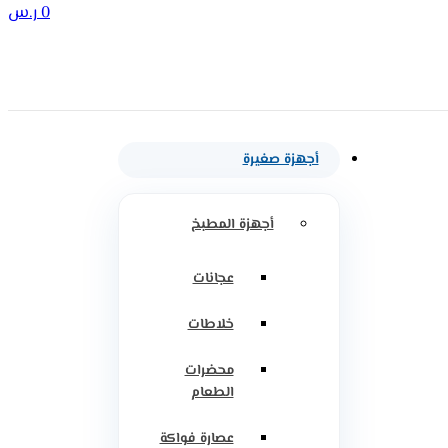
0
ر.س
أجهزة صغيرة
أجهزة المطبخ
عجانات
خلاطات
محضرات
الطعام
عصارة فواكة