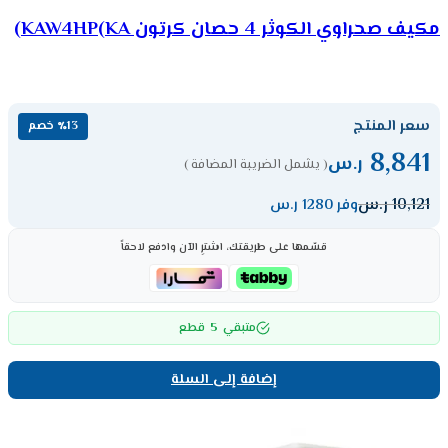
مكيف صحراوي الكوثر 4 حصان كرتون KAW4HP(KA)
سعر المنتج
٪13 خصم
8,841
ر.س
( يشمل الضريبة المضافة )
10,121
ر.س
وفر 1280 ر.س
قسّمها على طريقتك، اشترِ الآن وادفع لاحقاً
5
متبقي
قطع
إضافة إلى السلة