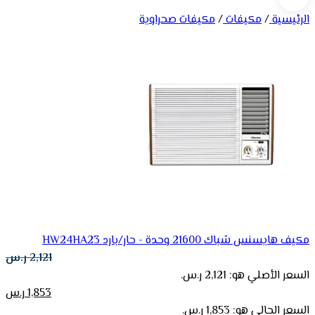
الرئيسية
/
مكيفات
/
مكيفات صحراوية
مكيف هايسنس شباك 21600 وحدة - حار/بارد HW24HA23
2,121
ر.س
السعر الأصلي هو: 2,121 ر.س.
1,853
ر.س
السعر الحالي هو: 1,853 ر.س.