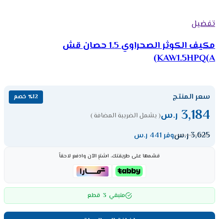
تفضيل
مكيف الكوثر الصحراوي 1.5 حصان قش
KAW1.5HPQ(A)
سعر المنتج
٪12 خصم
3,184
ر.س
( يشمل الضريبة المضافة )
3,625
ر.س
وفر 441 ر.س
قسّمها على طريقتك، اشترِ الآن وادفع لاحقاً
3
متبقي
قطع