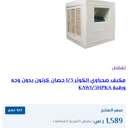
تفضيل
مكيف صحراوي الكوثر 1/3 حصان كرتون بدون وجه
ورقبة KAW1/3HPKA
سعر المنتج
٪12 خصم
1,589
ر.س
( يشمل الضريبة المضافة )