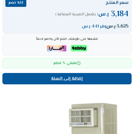
سعر المنتج
٪12 خصم
3,184
ر.س
( يشمل الضريبة المضافة )
3,625
ر.س
وفر 441 ر.س
قسّمها على طريقتك، اشترِ الآن وادفع لاحقاً
5
متبقي
قطع
إضافة إلى السلة