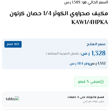
السعر الحالي هو: 1,589 ر.س.
مكيف صحراوي الكوثر 1/4 حصان كرتون
KAW1/4HPKA
سعر المنتج
٪12 خصم
1,328
ر.س
( يشمل الضريبة المضافة )
1,512
ر.س
وفر 184 ر.س
5
متبقي
قطع
قسم فاتورتك على 4 دفعات
بدون فوائد مع تابي