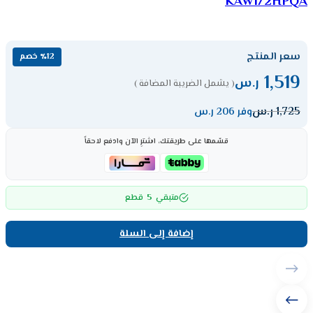
KAW1/2HPQA
سعر المنتج
٪12 خصم
1,519
ر.س
( يشمل الضريبة المضافة )
1,725
ر.س
وفر 206 ر.س
قسّمها على طريقتك، اشترِ الآن وادفع لاحقاً
5
متبقي
قطع
إضافة إلى السلة