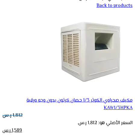
Back to products
مكيف صحراوي الكوثر 1/3 حصان كرتون بدون وجه ورقبة
KAW1/3HPKA
1,812
ر.س
السعر الأصلي هو: 1,812 ر.س.
1,589
ر.س