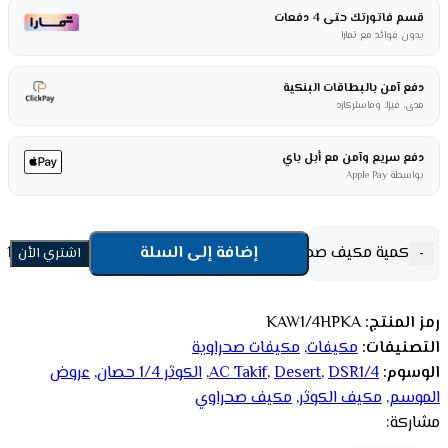
قسم فاتورتك حتى 4 دفعات
بدون فوائد مع تمارا
دفع آمن بالبطاقات البنكية
مدى، فيزا، وماستركارد
دفع سريع وآمن مع أبل باي
بواسطة Apple Pay
كمية مكيف صحراوي الكوثر 1/4 حصان كرتون KAW1/4HPKA
إضافة إلى السلة
-
اشتري الأن
رمز المنتج:
KAW1/4HPKA
التصنيفات:
مكيفات
,
مكيفات صحراوية
الوسوم:
DSR1/4
,
Desert
,
AC Takif
,
الكوثر 1/4 حصان
,
عروض
الموسم
,
مكيف الكوثر
,
مكيف صحراوي
مشاركة: