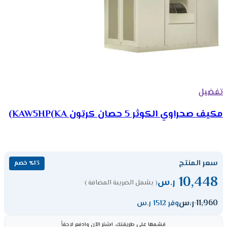
تفضيل
مكيف صحراوي الكوثر 5 حصان كرتون KAW5HP(KA)
سعر المنتج
٪13 خصم
10,448
ر.س
( يشمل الضريبة المضافة )
11,960
ر.س
وفر 1512 ر.س
قسّمها على طريقتك، اشترِ الآن وادفع لاحقاً