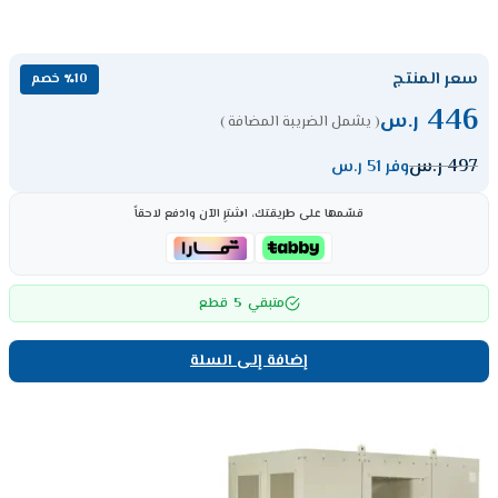
سعر المنتج
٪10 خصم
446
ر.س
( يشمل الضريبة المضافة )
497
ر.س
وفر 51 ر.س
قسّمها على طريقتك، اشترِ الآن وادفع لاحقاً
5
متبقي
قطع
إضافة إلى السلة