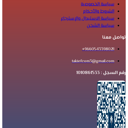
سياسة الخصوصية
الشروط والأحكام
سياسة الاستبدال والإسترجاع
سياسة الشحن
تواصل معنا
9660543398021+
takiefcom3@gmail.com
رقم السجل : 1010861533