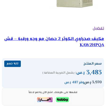
تفضيل
مكيف صحراوي الكوثر 2 حصان مع وجه ورقبة – قش
KAW2HPQA
سعر المنتج
٪12 خصم
3,483
ر.س
( يشمل الضريبة المضافة )
3,970
ر.س
وفر 487 ر.س
قسّمها على طريقتك، اشترِ الآن وادفع لاحقاً