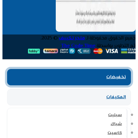
جميع الحقوق محفوظة لـ
متجر تكييف
© 2025.
تم التطوير بواسطة
The Code Time
.
تخفيضات
المكيفات
سبليت
شباك
كاسيت