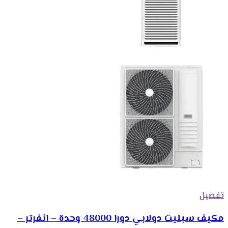
تفضيل
مكيف سبليت دولابي دورا 48000 وحدة – انفرتر –