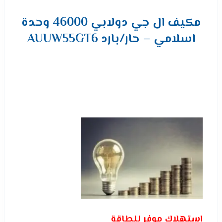
مكيف ال جي دولابي 46000 وحدة
اسلامي – حار/بارد AUUW55GT6
إستهلاك موفر للطاقة