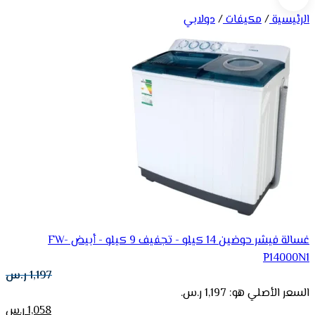
الرئيسية
/
مكيفات
/
دولابي
غسالة فيشر حوضين 14 كيلو - تجفيف 9 كيلو - أبيض FW-
P14000N1
1,197
ر.س
السعر الأصلي هو: 1,197 ر.س.
1,058
ر.س