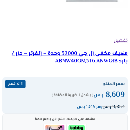
تفضيل
مكيف مخفي ال جي 32000 وحدة – إنفرتر – حار /
بارد ABNW40GM3T6.ANWGIB
سعر المنتج
٪13 خصم
8,609
ر.س
( يشمل الضريبة المضافة )
9,854
ر.س
وفر 1245 ر.س
قسّمها على طريقتك، اشترِ الآن وادفع لاحقاً