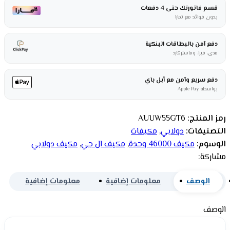
قسم فاتورتك حتى 4 دفعات
بدون فوائد مع تمارا
دفع آمن بالبطاقات البنكية
مدى، فيزا، وماستركارد
دفع سريع وآمن مع أبل باي
بواسطة Apple Pay
رمز المنتج:
AUUW55GT6
التصنيفات:
دولابي
,
مكيفات
الوسوم:
مكيف 46000 وحدة
,
مكيف ال جي
,
مكيف دولابي
مشاركة:
الوصف
معلومات إضافية
معلومات إضافية
الوصف