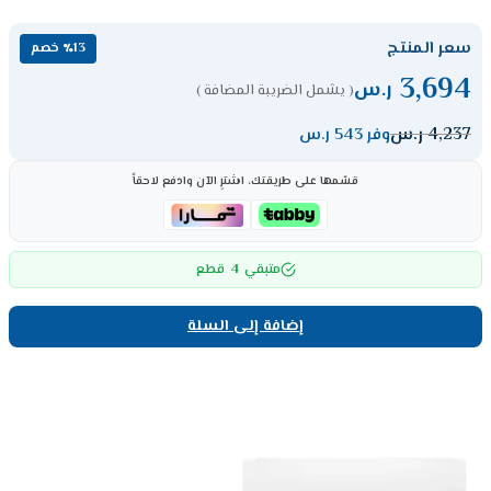
سعر المنتج
٪13 خصم
3,694
ر.س
( يشمل الضريبة المضافة )
4,237
ر.س
وفر 543 ر.س
قسّمها على طريقتك، اشترِ الآن وادفع لاحقاً
4
متبقي
قطع
إضافة إلى السلة