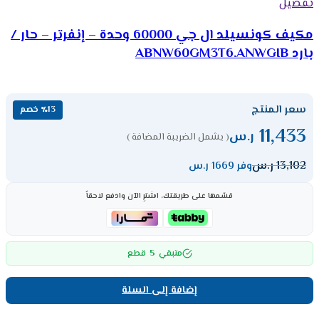
تفضيل
مكيف كونسيلد ال جي 60000 وحدة – إنفرتر – حار /
بارد ABNW60GM3T6.ANWGIB
سعر المنتج
٪13 خصم
11,433
ر.س
( يشمل الضريبة المضافة )
13,102
ر.س
وفر 1669 ر.س
قسّمها على طريقتك، اشترِ الآن وادفع لاحقاً
5
متبقي
قطع
إضافة إلى السلة