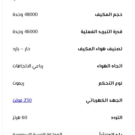
حجم المكيف
48000 وحدة
قدرة التبريد الفعلية
46000 وجدة
تصنيف هواء المكيف
حار – بارد
اتجاه الهواء
رباعي الاتجاهات
نوع التحكم
ريموت
الجهد الكهربائي
230 فولت
التردد
60 هرتز