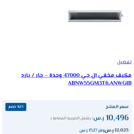
تفضيل
مكيف مخفي ال جي 47000 وحدة – حار / بارد
ABNW55GM3T6.ANWGIB
سعر المنتج
٪13 خصم
10,496
ر.س
( يشمل الضريبة المضافة )
12,023
ر.س
وفر 1527 ر.س