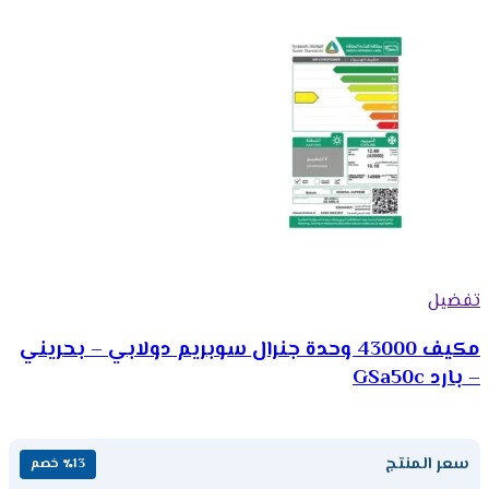
تفضيل
مكيف 43000 وحدة جنرال سوبريم دولابي – بحريني
– بارد GSa50c
سعر المنتج
٪13 خصم