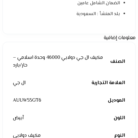
الضمان الشامل عامين
بلد المنشأ : السعودية
معلومات إضافية
مكيف ال جي دولابي 46000 وحدة اسلامي –
الصنف
حار/بارد
العلامة التجارية
ال جي
الموديل
AUUW55GT6
اللون
أبيض
النوع
مكيف دولابي