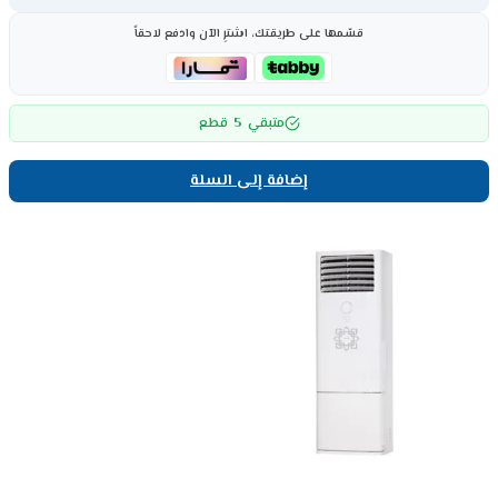
قسّمها على طريقتك، اشترِ الآن وادفع لاحقاً
5
متبقي
قطع
إضافة إلى السلة