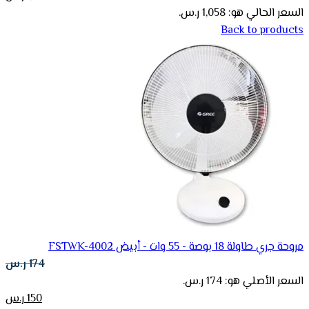
السعر الحالي هو: 1,058 ر.س.
Back to products
مروحة جري طاولة 18 بوصة - 55 وات - أبيض FSTWK-4002
174
ر.س
السعر الأصلي هو: 174 ر.س.
150
ر.س