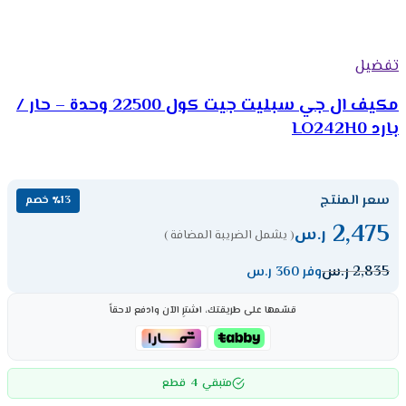
تفضيل
مكيف ال جي سبليت جيت كول 22500 وحدة – حار /
بارد LO242H0
سعر المنتج
٪13 خصم
2,475
ر.س
( يشمل الضريبة المضافة )
2,835
ر.س
وفر 360 ر.س
قسّمها على طريقتك، اشترِ الآن وادفع لاحقاً
4
متبقي
قطع