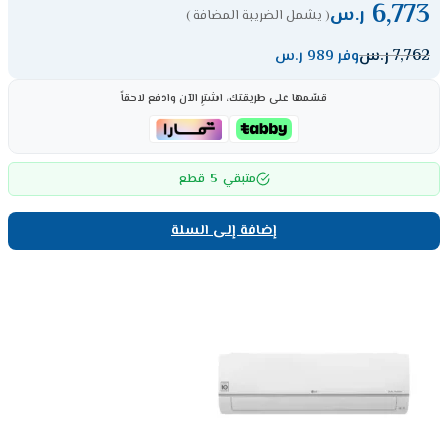
6,773
ر.س
( يشمل الضريبة المضافة )
7,762
ر.س
وفر 989 ر.س
قسّمها على طريقتك، اشترِ الآن وادفع لاحقاً
5
متبقي
قطع
إضافة إلى السلة