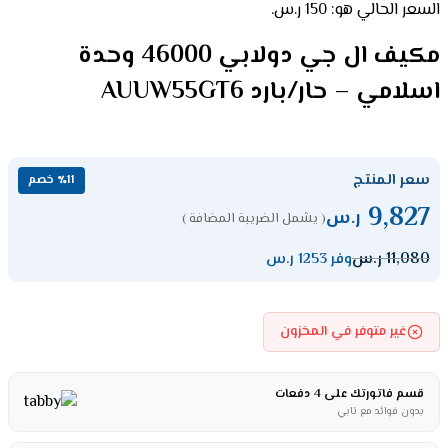
السعر الحالي هو: 150 ر.س.
مكيف ال جي دولابي 46000 وحدة
اسلامي – حار/بارد AUUW55GT6
سعر المنتج
٪11 خصم
9,827
ر.س
( يشمل الضريبة المضافة )
11,080
ر.س
وفر 1253 ر.س
غير متوفر في المخزون
قسم فاتورتك على 4 دفعات
بدون فوائد مع تابي