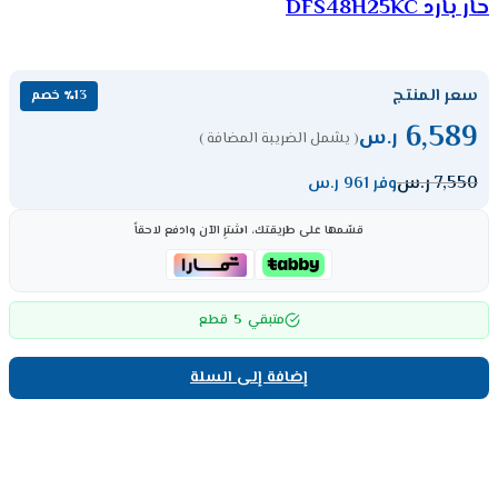
حار بارد DFS48H25KC
سعر المنتج
٪13 خصم
6,589
ر.س
( يشمل الضريبة المضافة )
7,550
ر.س
وفر 961 ر.س
قسّمها على طريقتك، اشترِ الآن وادفع لاحقاً
5
متبقي
قطع
إضافة إلى السلة