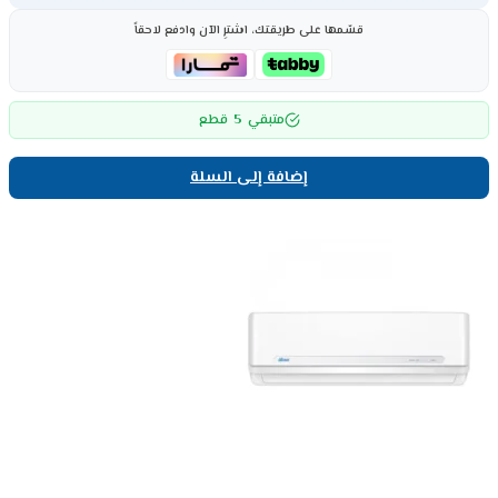
قسّمها على طريقتك، اشترِ الآن وادفع لاحقاً
5
متبقي
قطع
إضافة إلى السلة