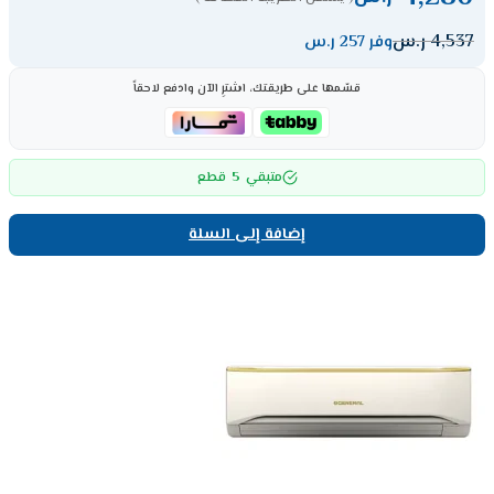
4,537
ر.س
وفر 257 ر.س
قسّمها على طريقتك، اشترِ الآن وادفع لاحقاً
5
متبقي
قطع
إضافة إلى السلة