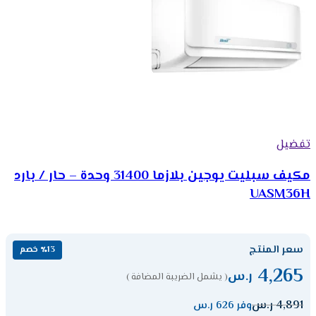
تفضيل
مكيف سبليت يوجين بلازما 31400 وحدة – حار / بارد
UASM36H
سعر المنتج
٪13 خصم
4,265
ر.س
( يشمل الضريبة المضافة )
4,891
ر.س
وفر 626 ر.س