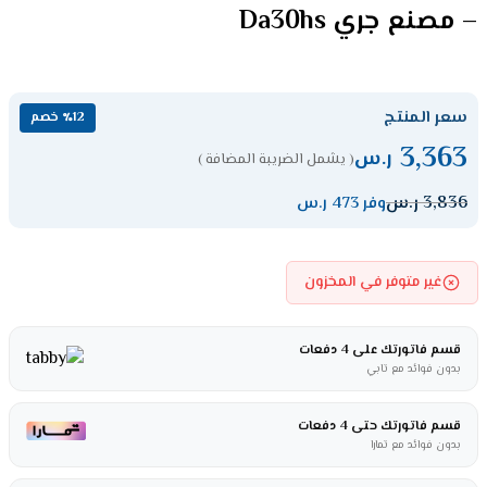
– مصنع جري Da30hs
سعر المنتج
٪12 خصم
3,363
ر.س
( يشمل الضريبة المضافة )
3,836
ر.س
وفر 473 ر.س
غير متوفر في المخزون
قسم فاتورتك على 4 دفعات
بدون فوائد مع تابي
قسم فاتورتك حتى 4 دفعات
بدون فوائد مع تمارا