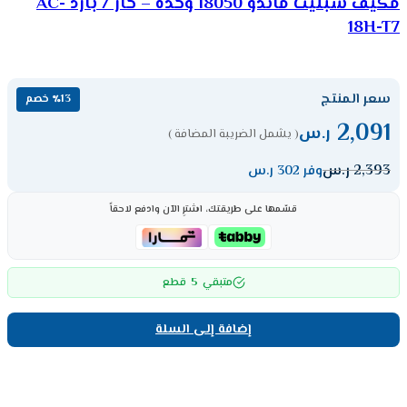
مكيف سبليت ماندو 18050 وحدة – حار / بارد AC-
18H-T7
سعر المنتج
٪13 خصم
2,091
ر.س
( يشمل الضريبة المضافة )
2,393
ر.س
وفر 302 ر.س
قسّمها على طريقتك، اشترِ الآن وادفع لاحقاً
5
متبقي
قطع
إضافة إلى السلة