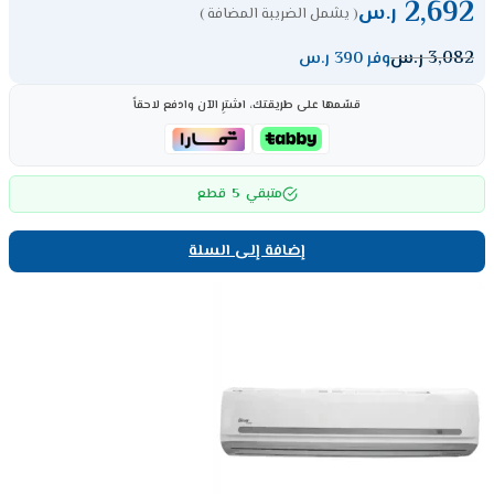
2,692
ر.س
( يشمل الضريبة المضافة )
3,082
ر.س
وفر 390 ر.س
قسّمها على طريقتك، اشترِ الآن وادفع لاحقاً
5
متبقي
قطع
إضافة إلى السلة