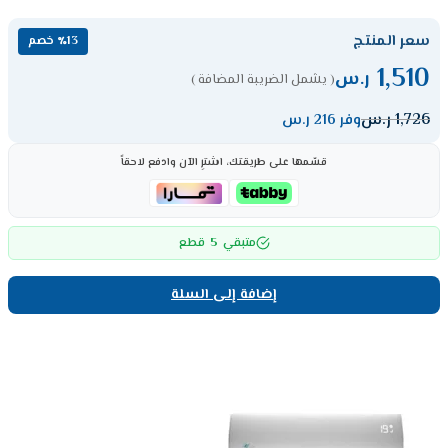
سعر المنتج
٪13 خصم
1,510
ر.س
( يشمل الضريبة المضافة )
1,726
ر.س
وفر 216 ر.س
قسّمها على طريقتك، اشترِ الآن وادفع لاحقاً
5
متبقي
قطع
إضافة إلى السلة