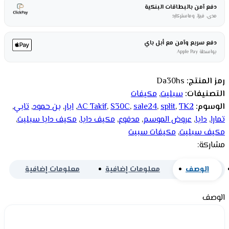
دفع آمن بالبطاقات البنكية
مدى، فيزا، وماستركارد
دفع سريع وآمن مع أبل باي
بواسطة Apple Pay
رمز المنتج:
Da30hs
التصنيفات:
سبليت
,
مكيفات
الوسوم:
TK2
,
split
,
sale24
,
S30C
,
AC Takif
,
ابار
,
بن حمود
,
تابي
,
تمارا
,
دايا
,
عروض الموسم
,
مدفوع
,
مكيف دايا
,
مكيف دايا سبليت
,
مكيف سبليت
,
مكيفات سبيت
مشاركة:
الوصف
معلومات إضافية
معلومات إضافية
الوصف