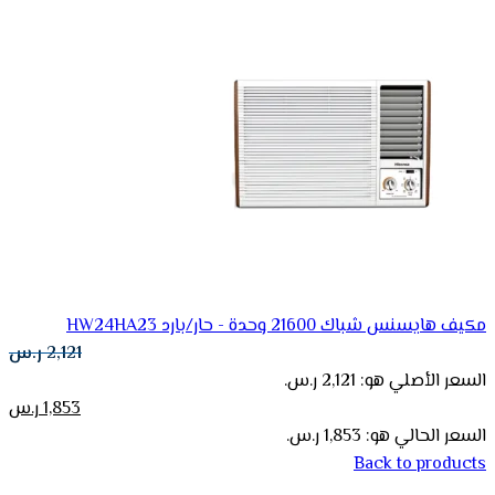
مكيف هايسنس شباك 21600 وحدة - حار/بارد HW24HA23
2,121
ر.س
السعر الأصلي هو: 2,121 ر.س.
1,853
ر.س
السعر الحالي هو: 1,853 ر.س.
Back to products