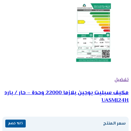
تفضيل
مكيف سبليت يوجين بلازما 22000 وحدة – حار / بارد
UASMI24H
سعر المنتج
٪13 خصم