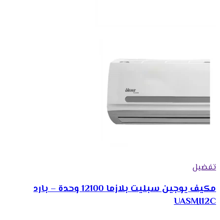
تفضيل
مكيف يوجين سبليت بلازما 12100 وحدة – بارد
UASMI12C