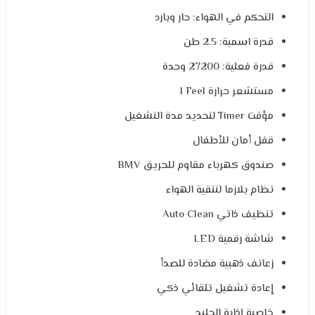
التحكم في الهواء: حار وبارد
قدرة اسمية: 2.5 طن
قدرة فعلية: 27200 وحدة
مستشعر حرارة I Feel
مؤقت Timer لتحديد مدة التشغيل
قفل أمان للأطفال
صندوق كهرباء مقاوم للحريق BMV
نظام بلازما لتنقية الهواء
تنظيف ذاتي Auto Clean
شاشة رقمية LED
زعانف ذهبية مضادة للصدأ
إعادة تشغيل تلقائي ذكي
خاصية إذابة الجليد