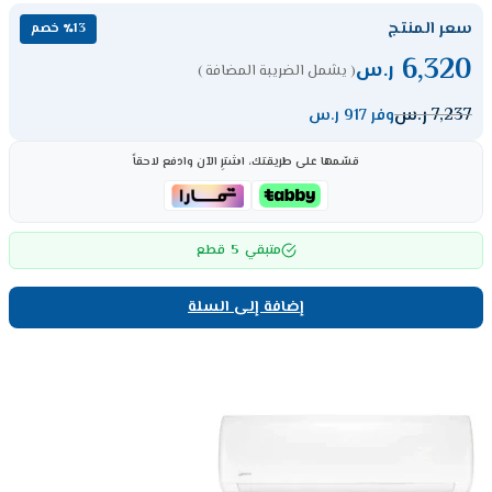
سعر المنتج
٪13 خصم
6,320
ر.س
( يشمل الضريبة المضافة )
7,237
ر.س
وفر 917 ر.س
قسّمها على طريقتك، اشترِ الآن وادفع لاحقاً
5
متبقي
قطع
إضافة إلى السلة