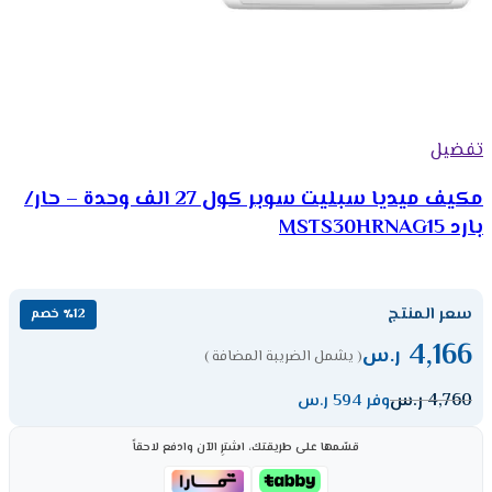
تفضيل
مكيف ميديا سبليت سوبر كول 27 الف وحدة – حار/
بارد MSTS30HRNAG15
سعر المنتج
٪12 خصم
4,166
ر.س
( يشمل الضريبة المضافة )
4,760
ر.س
وفر 594 ر.س
قسّمها على طريقتك، اشترِ الآن وادفع لاحقاً