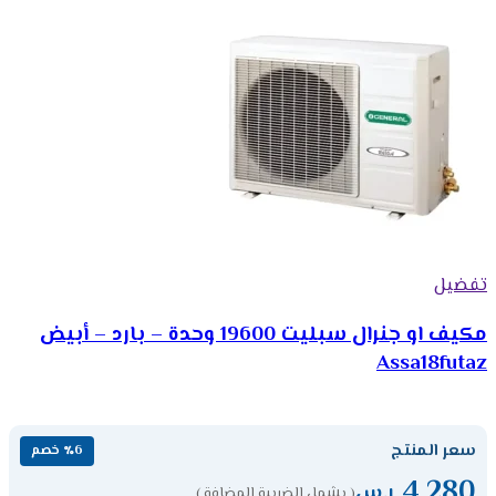
تفضيل
مكيف او جنرال سبليت 19600 وحدة – بارد – أبيض
Assa18futaz
سعر المنتج
٪6 خصم
4,280
ر.س
( يشمل الضريبة المضافة )