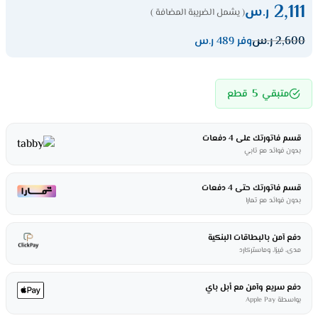
2,111
ر.س
( يشمل الضريبة المضافة )
2,600
ر.س
وفر 489 ر.س
5
متبقي
قطع
قسم فاتورتك على 4 دفعات
بدون فوائد مع تابي
قسم فاتورتك حتى 4 دفعات
بدون فوائد مع تمارا
دفع آمن بالبطاقات البنكية
مدى، فيزا، وماستركارد
دفع سريع وآمن مع أبل باي
بواسطة Apple Pay