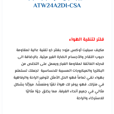
ATW24A2DI-CSA
فلتر لتنقية الهواء
مكيف سبليت أوكس مزود بفلتر ذو تقنية عالية لمقاومة
حبوب اللقاح والأجسام الضارة الغير مرئية، بالإضافة الى
قدرته الفائقة لمقاومة الغبار ويعمل على التخلص من
البكتريا والميكروبات المسببة للحساسية لجعلك تستمتع
بهواء نقي تماماً فهو الحل الأمثل لتوفير الراحة والرفاهية
في منزلك. فهو يوفر لك هواءً نقيًا ومنعشًا، موزَّعًا بشكل
مثالي في جميع أنحاء الغرفة، مما يخلق جوًا مثاليًا
للاسترخاء والراحة