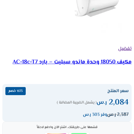
تفضيل
مكيف 18050 وحدة ماندو سبليت – بارد AC-18c-T7
سعر المنتج
٪13 خصم
2,084
ر.س
( يشمل الضريبة المضافة )
2,387
ر.س
وفر 303 ر.س
قسّمها على طريقتك، اشترِ الآن وادفع لاحقاً