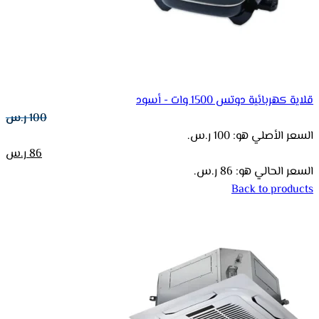
قلاية كهربائية دوتس 1500 وات - أسود
100
ر.س
السعر الأصلي هو: 100 ر.س.
86
ر.س
السعر الحالي هو: 86 ر.س.
Back to products