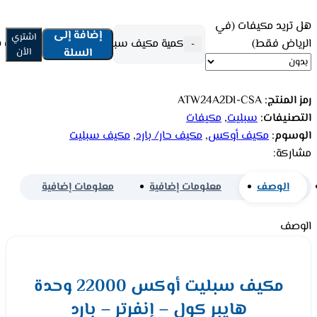
هل تريد مكيفات (في
إضافة إلى
اشتري
الرياض فقط)
كمية مكيف سبليت أوكس 22000 وحدة هايبر كول - إنفرتر - بارد ATW24A2DI-CSA
-
السلة
الأن
رمز المنتج:
ATW24A2DI-CSA
التصنيفات:
سبليت
,
مكيفات
الوسوم:
مكيف أوكس
,
مكيف حار/ بارد
,
مكيف سبليت
مشاركة:
الوصف
معلومات إضافية
معلومات إضافية
الوصف
مكيف سبليت أوكس 22000 وحدة
هايبر كول – إنفرتر – بارد