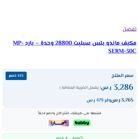
تفضيل
مكيف ماندو بلس سبليت 28800 وحدة – بارد MP-
SERM-30C
سعر المنتج
٪13 خصم
3,286
ر.س
( يشمل الضريبة المضافة )
3,765
ر.س
وفر 479 ر.س
قسّمها على طريقتك، اشترِ الآن وادفع لاحقاً
4
متبقي
قطع