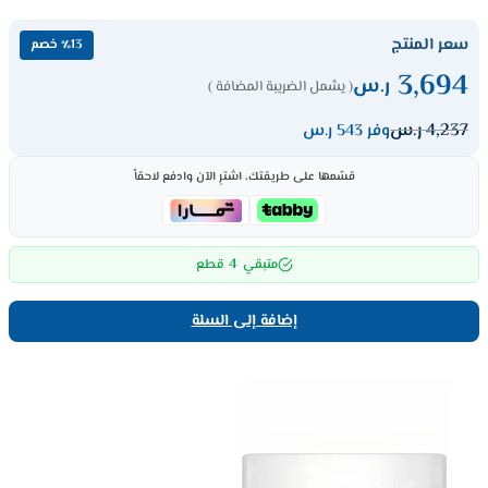
سعر المنتج
٪13 خصم
3,694
ر.س
( يشمل الضريبة المضافة )
4,237
ر.س
وفر 543 ر.س
قسّمها على طريقتك، اشترِ الآن وادفع لاحقاً
4
متبقي
قطع
إضافة إلى السلة