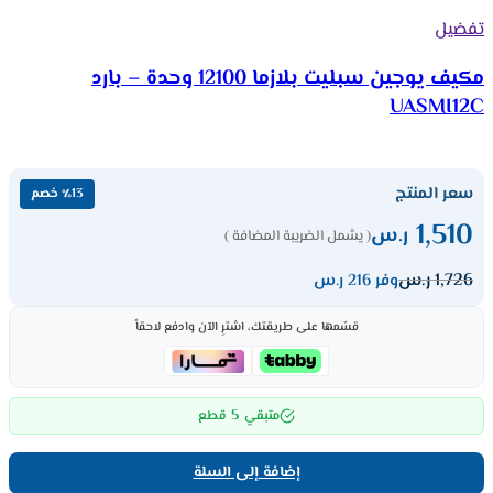
تفضيل
مكيف يوجين سبليت بلازما 12100 وحدة – بارد
UASMI12C
سعر المنتج
٪13 خصم
1,510
ر.س
( يشمل الضريبة المضافة )
1,726
ر.س
وفر 216 ر.س
قسّمها على طريقتك، اشترِ الآن وادفع لاحقاً
5
متبقي
قطع
إضافة إلى السلة