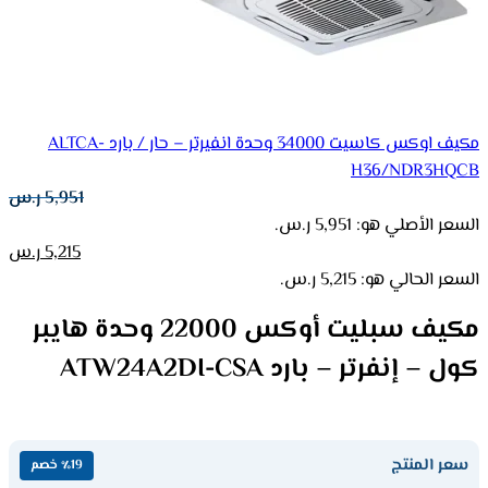
مكيف اوكس كاسيت 34000 وحدة انفيرتر – حار / بارد ALTCA-
H36/NDR3HQCB
5,951
ر.س
السعر الأصلي هو: 5,951 ر.س.
5,215
ر.س
السعر الحالي هو: 5,215 ر.س.
مكيف سبليت أوكس 22000 وحدة هايبر
كول – إنفرتر – بارد ATW24A2DI-CSA
سعر المنتج
٪19 خصم