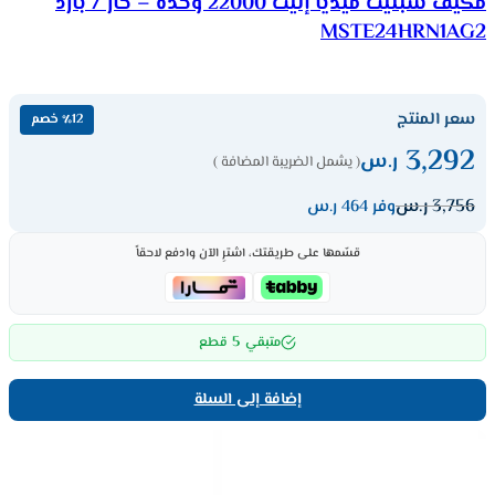
مكيف سبليت ميديا إليت 22000 وحدة – حار / بارد
MSTE24HRN1AG2
سعر المنتج
٪12 خصم
3,292
ر.س
( يشمل الضريبة المضافة )
3,756
ر.س
وفر 464 ر.س
قسّمها على طريقتك، اشترِ الآن وادفع لاحقاً
5
متبقي
قطع
إضافة إلى السلة