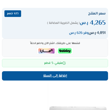
سعر المنتج
٪13 خصم
4,265
ر.س
( يشمل الضريبة المضافة )
4,891
ر.س
وفر 626 ر.س
قسّمها على طريقتك، اشترِ الآن وادفع لاحقاً
5
متبقي
قطع
إضافة إلى السلة