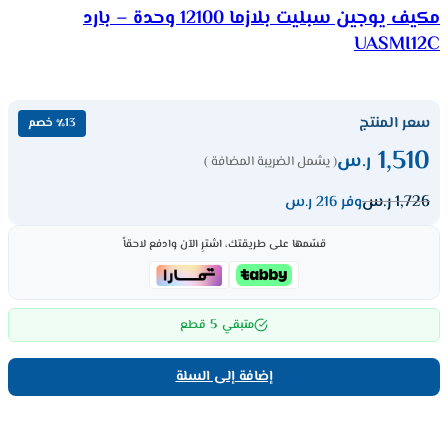
مكيف يوجين سبليت بلازما 12100 وحدة – بارد
UASMI12C
سعر المنتج
٪13 خصم
1,510
ر.س
( يشمل الضريبة المضافة )
1,726
ر.س
وفر 216 ر.س
قسّمها على طريقتك، اشترِ الآن وادفع لاحقاً
5
متبقي
قطع
إضافة إلى السلة