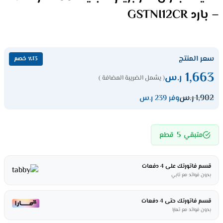
– بارد GSTNI12CR
سعر المنتج
٪13 خصم
1,663
ر.س
( يشمل الضريبة المضافة )
1,902
ر.س
وفر 239 ر.س
5
متبقي
قطع
قسم فاتورتك على 4 دفعات
بدون فوائد مع تابي
قسم فاتورتك حتى 4 دفعات
بدون فوائد مع تمارا