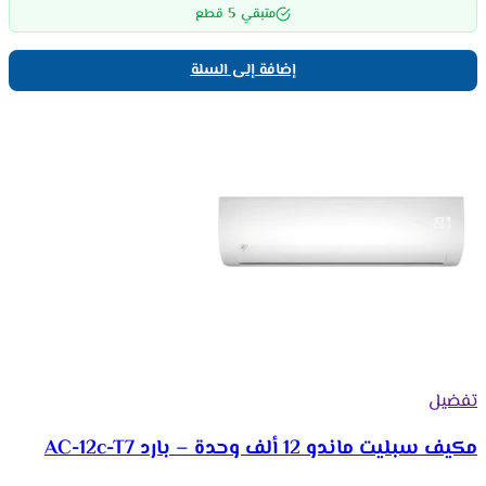
5
متبقي
قطع
إضافة إلى السلة
تفضيل
مكيف سبليت ماندو 12 ألف وحدة – بارد AC-12c-T7