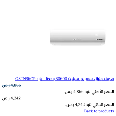
مكيف جنرال سوبريم سبليت 30600 وحدة - بارد GSTN36CP
4,866
ر.س
السعر الأصلي هو: 4,866 ر.س.
4,242
ر.س
السعر الحالي هو: 4,242 ر.س.
Back to products