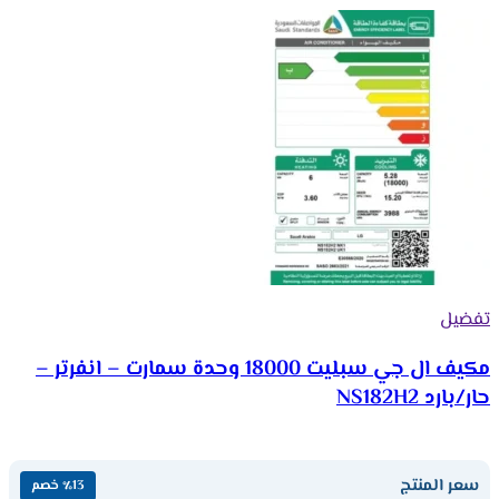
تفضيل
مكيف ال جي سبليت 18000 وحدة سمارت – انفرتر –
حار/بارد NS182H2
سعر المنتج
٪13 خصم