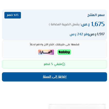
سعر المنتج
٪13 خصم
1,675
ر.س
( يشمل الضريبة المضافة )
1,917
ر.س
وفر 242 ر.س
قسّمها على طريقتك، اشترِ الآن وادفع لاحقاً
5
متبقي
قطع
إضافة إلى السلة