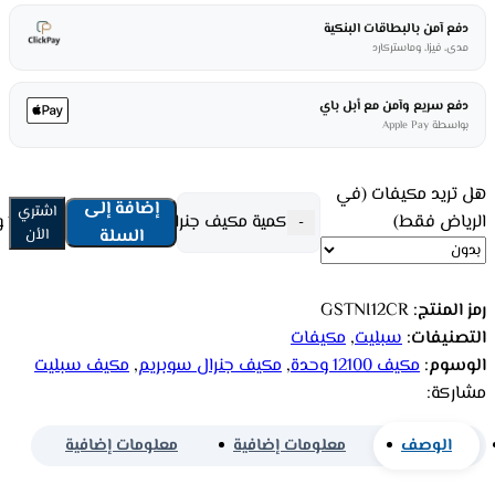
دفع آمن بالبطاقات البنكية
مدى، فيزا، وماستركارد
دفع سريع وآمن مع أبل باي
بواسطة Apple Pay
هل تريد مكيفات (في
إضافة إلى
اشتري
الرياض فقط)
كمية مكيف جنرال سوبريم سبليت 12100 وحدة - بارد GSTNI12CR
-
السلة
الأن
رمز المنتج:
GSTNI12CR
التصنيفات:
سبليت
,
مكيفات
الوسوم:
مكيف 12100 وحدة
,
مكيف جنرال سوبريم
,
مكيف سبليت
مشاركة:
الوصف
معلومات إضافية
معلومات إضافية