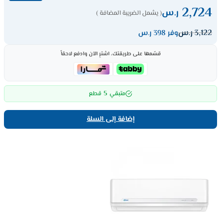
2,724
ر.س
( يشمل الضريبة المضافة )
3,122
ر.س
وفر 398 ر.س
قسّمها على طريقتك، اشترِ الآن وادفع لاحقاً
5
متبقي
قطع
إضافة إلى السلة