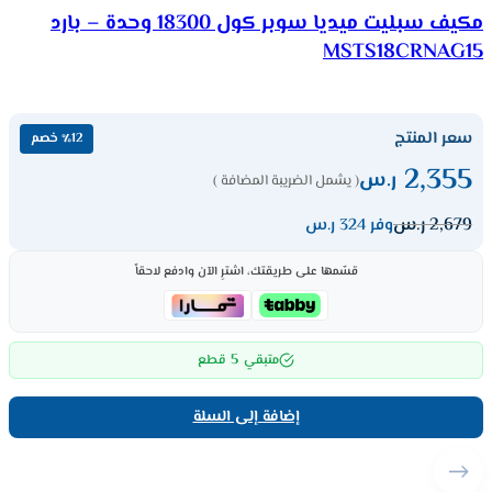
مكيف سبليت ميديا سوبر كول 18300 وحدة – بارد
MSTS18CRNAG15
سعر المنتج
٪12 خصم
2,355
ر.س
( يشمل الضريبة المضافة )
2,679
ر.س
وفر 324 ر.س
قسّمها على طريقتك، اشترِ الآن وادفع لاحقاً
5
متبقي
قطع
إضافة إلى السلة