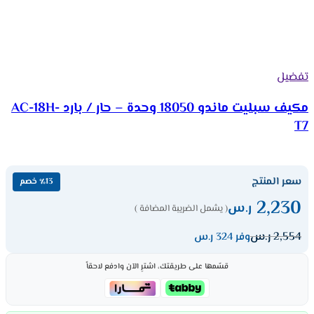
تفضيل
مكيف سبليت ماندو 18050 وحدة – حار / بارد AC-18H-
T7
سعر المنتج
٪13 خصم
2,230
ر.س
( يشمل الضريبة المضافة )
2,554
ر.س
وفر 324 ر.س
قسّمها على طريقتك، اشترِ الآن وادفع لاحقاً