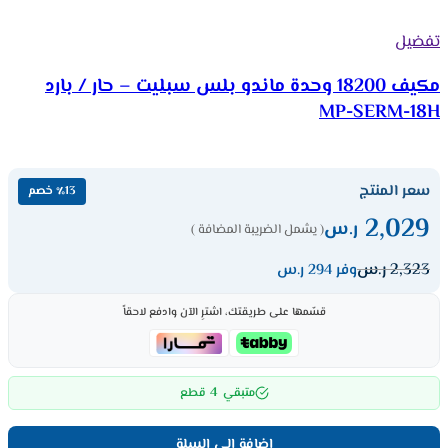
تفضيل
مكيف 18200 وحدة ماندو بلس سبليت – حار / بارد
MP-SERM-18H
سعر المنتج
٪13 خصم
2,029
ر.س
( يشمل الضريبة المضافة )
2,323
ر.س
وفر 294 ر.س
قسّمها على طريقتك، اشترِ الآن وادفع لاحقاً
4
متبقي
قطع
إضافة إلى السلة