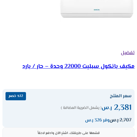
تفضيل
مكيف بانكول سبليت 22000 وحدة – حار / بارد
سعر المنتج
٪12 خصم
2,381
ر.س
( يشمل الضريبة المضافة )
2,707
ر.س
وفر 326 ر.س
قسّمها على طريقتك، اشترِ الآن وادفع لاحقاً