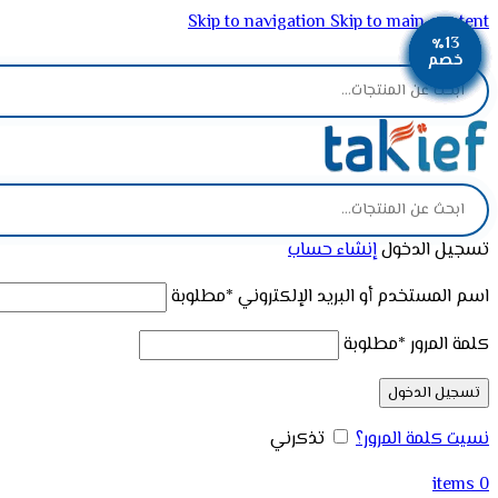
Skip to navigation
Skip to main content
٪39
٪13
٪12
٪13
٪13
٪13
٪13
٪13
٪6
ADD ANYTHING HERE OR JUST REMOVE IT…
خصم
خصم
خصم
خصم
خصم
خصم
خصم
خصم
خصم
تسجيل الدخول
إنشاء حساب
اسم المستخدم أو البريد الإلكتروني
*
مطلوبة
كلمة المرور
*
مطلوبة
تسجيل الدخول
نسيت كلمة المرور؟
تذكرني
items
0