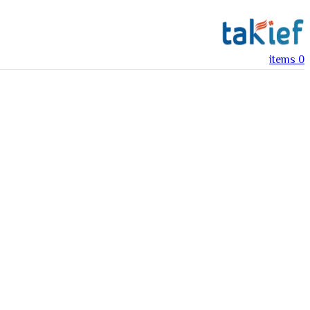
items
0