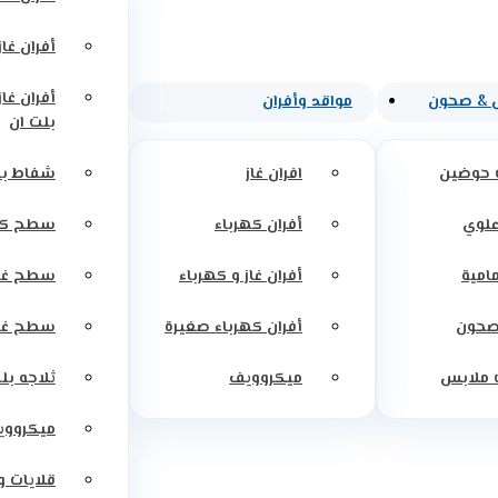
أفران غاز
أفران غاز
 & صحون
مواقد وأفران
بلت ان
 حوضين
افران غاز
شفاط بل
علوي
أفران كهرباء
سطح كه
مامية
أفران غاز و كهرباء
سطح غاز
صحون
أفران كهرباء صغيرة
سطح غاز
 ملابس
ميكروويف
ثلاجه بل
ميكرووي
قلايات 