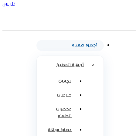
0
ر.س
أجهزة صغيرة
أجهزة المطبخ
عجانات
خلاطات
محضرات
الطعام
عصارة فواكة