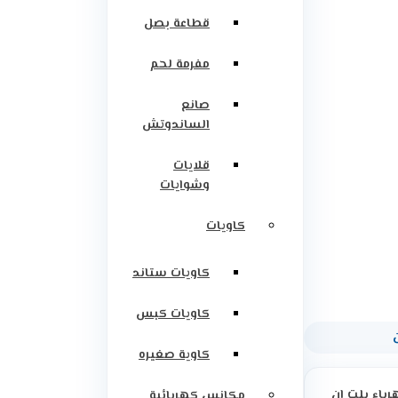
قطاعة بصل
مفرمة لحم
صانع
الساندوتش
قلايات
وشوايات
كاويات
كاويات ستاند
كاويات كبس
كاوية صغيره
رباء بلت ان
مكانس كهربائية