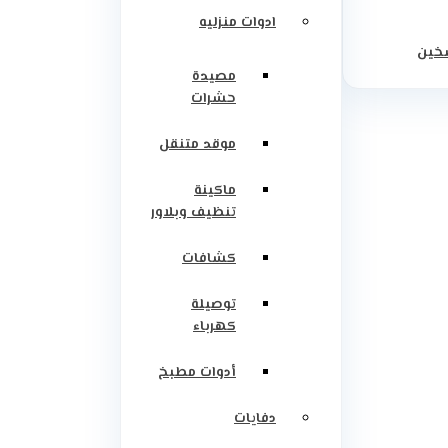
ادوات منزليه
سخين
مصيدة
حشرات
موقد متنقل
ماكينة
تنظيف وبلاور
كشافات
توصيلة
كهرباء
أدوات مطبخ
دفايات