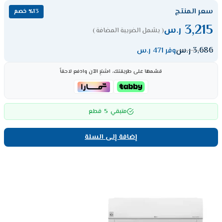
سعر المنتج
٪13 خصم
3,215
ر.س
( يشمل الضريبة المضافة )
3,686
ر.س
وفر 471 ر.س
قسّمها على طريقتك، اشترِ الآن وادفع لاحقاً
5
متبقي
قطع
إضافة إلى السلة