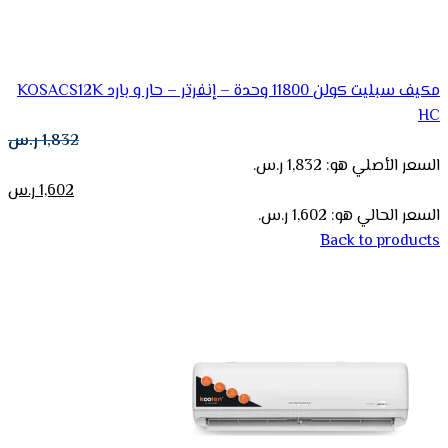
مكيف سبليت كولن 11800 وحدة – إنفرتر – حار و بارد KOSACS12K
HC
1,832
ر.س
السعر الأصلي هو: 1,832 ر.س.
1,602
ر.س
السعر الحالي هو: 1,602 ر.س.
Back to products