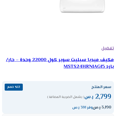
تفضيل
مكيف ميديا سبليت سوبر كول 22000 وحدة – حار/
بارد MSTS24HRN1AG15
سعر المنتج
٪12 خصم
2,799
ر.س
( يشمل الضريبة المضافة )
3,190
ر.س
وفر 391 ر.س