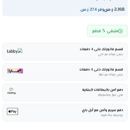
2,168
ر.س
وفر 274 ر.س
5
متبقي
قطع
قسم فاتورتك على 4 دفعات
بدون فوائد مع تابي
قسم فاتورتك حتى 4 دفعات
بدون فوائد مع تمارا
دفع آمن بالبطاقات البنكية
مدى، فيزا، وماستركارد
دفع سريع وآمن مع أبل باي
بواسطة Apple Pay