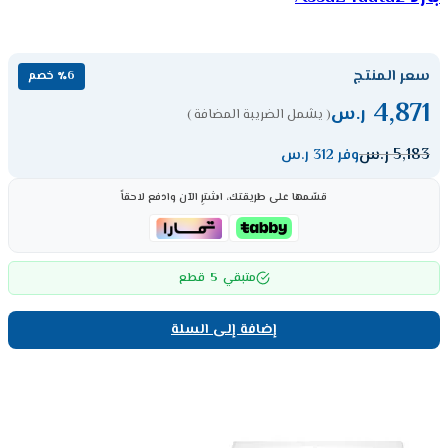
سعر المنتج
٪6 خصم
4,871
ر.س
( يشمل الضريبة المضافة )
5,183
ر.س
وفر 312 ر.س
قسّمها على طريقتك، اشترِ الآن وادفع لاحقاً
5
متبقي
قطع
إضافة إلى السلة