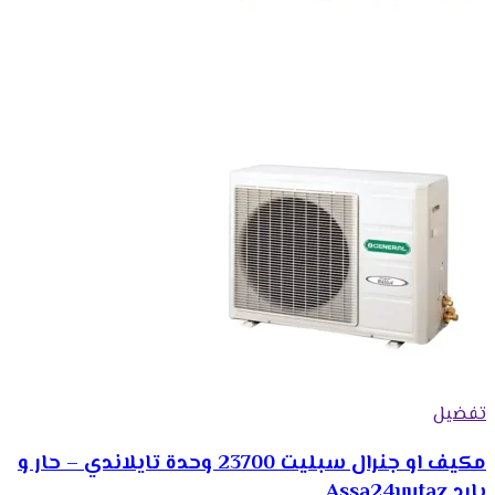
تفضيل
مكيف او جنرال سبليت 23700 وحدة تايلاندي – حار و
بارد Assa24uutaz