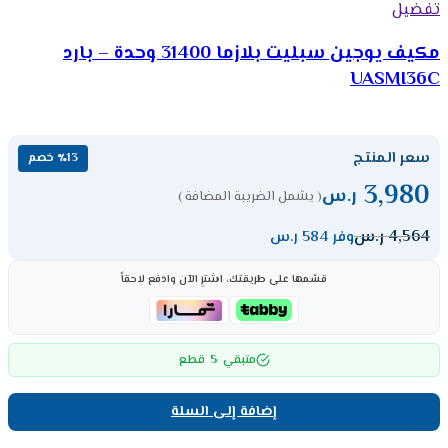
تفضيل
مكيف يوجين سبليت بلازما 31400 وحدة – بارد
UASMI36C
سعر المنتج
٪13 خصم
3,980
ر.س
( يشمل الضريبة المضافة )
4,564
ر.س
وفر 584 ر.س
قسّمها على طريقتك، اشترِ الآن وادفع لاحقاً
5
متبقي
قطع
إضافة إلى السلة