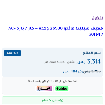
تفضيل
مكيف سبليت ماندو 26500 وحدة – حار / بارد AC-
30H-T7
سعر المنتج
٪13 خصم
3,314
ر.س
( يشمل الضريبة المضافة )
3,798
ر.س
وفر 484 ر.س
قسّمها على طريقتك، اشترِ الآن وادفع لاحقاً
5
متبقي
قطع