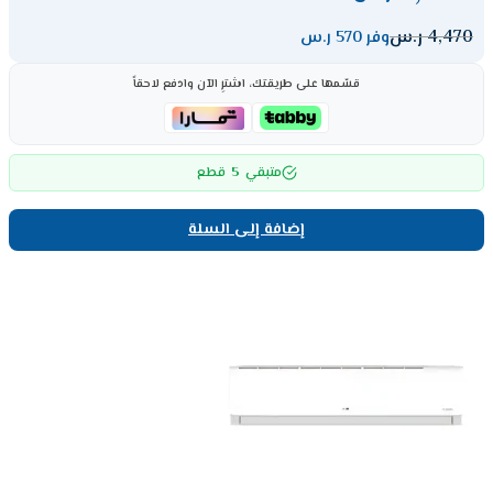
4,470
ر.س
وفر 570 ر.س
قسّمها على طريقتك، اشترِ الآن وادفع لاحقاً
5
متبقي
قطع
إضافة إلى السلة