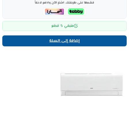
قسّمها على طريقتك، اشترِ الآن وادفع لاحقاً
5
متبقي
قطع
إضافة إلى السلة