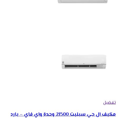
تفضيل
مكيف ال جي سبليت 21500 وحدة واي فاي – بارد