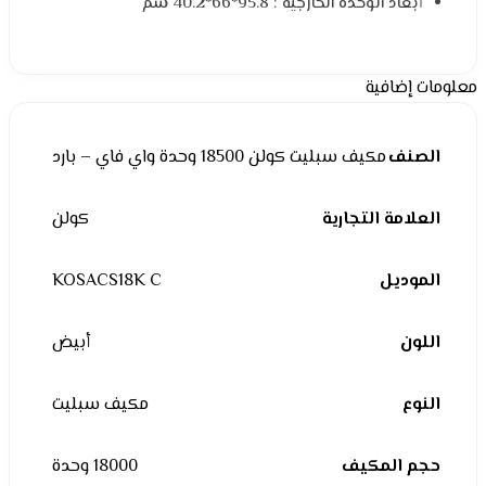
أبعاد الوحدة الخارجية : 95.8*66*40.2 سم
معلومات إضافية
الصنف
مكيف سبليت كولن 18500 وحدة واي فاي – بارد
العلامة التجارية
كولن
الموديل
KOSACS18K C
اللون
أبيض
النوع
مكيف سبليت
حجم المكيف
18000 وحدة