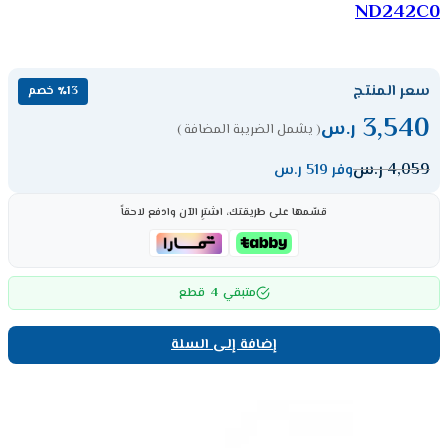
ND242C0
سعر المنتج
٪13 خصم
3,540
ر.س
( يشمل الضريبة المضافة )
4,059
ر.س
وفر 519 ر.س
قسّمها على طريقتك، اشترِ الآن وادفع لاحقاً
4
متبقي
قطع
إضافة إلى السلة