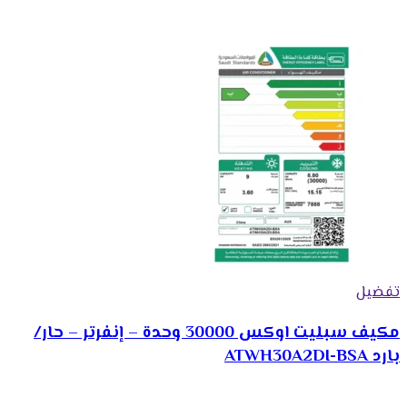
تفضيل
مكیف سبلیت اوكس 30000 وحدة – إنفرتر – حار/
بارد ATWH30A2DI-BSA