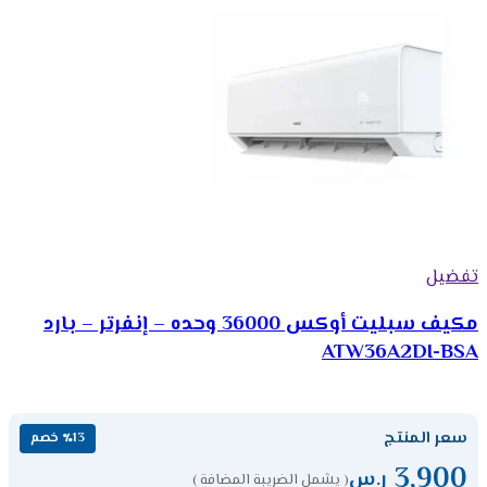
تفضيل
مكیف سبلیت أوكس 36000 وحده – إنفرتر – بارد
ATW36A2DI-BSA
سعر المنتج
٪13 خصم
3,900
ر.س
( يشمل الضريبة المضافة )