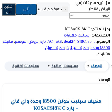
هل تريد مكيفات (في
إضافة
اشتري
الرياض فقط)
إلى
كمية مكيف سبليت كولن 18500 وحدة واي فاي - بارد KOSACS18K C
-
الأن
السلة
رمز المنتج:
KOSACS18K C
التصنيفات:
سبليت
,
مكيفات
الوسوم:
split
,
S18C
,
deal24
,
AC Takif
,
بارد
,
عروض الموسم
,
مكيف
18500 وحدة
,
مكيف سبليت
,
مكيف كولن
مشاركة:
الوصف
معلومات إضافية
معلومات إضافية
الوصف
مكيف سبليت كولن 18500 وحدة واي فاي
– بارد KOSACS18K C