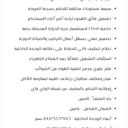
سبعة مستويات مختلفة للتحكم بسرعة المروحة
تشغيل فائق الهدوء لراحة أكبر أثناء الاستخدام
خاصية I Feel لاستشعار درجة الحرارة المحيطة بدقة
تصميم عملي يسهل أعمال التركيب والصيانة الدورية
نظام تنظيف ذاتي للحفاظ على نظافة الوحدة الداخلية
استئناف التشغيل تلقائيًا بعد انقطاع الكهرباء
فلتر علوي مدمج لتنقية الهواء من الشوائب
مبخر ومكثف مطليان بزعانف ذهبية لمقاومة التآكل
إمكانية التحكم بالمكيف عبر شبكة الواي فاي
بلد المنشأ : الصين
الضمان الشامل : عامين
أبعاد الوحدة الداخلية : 94.3*33.3*24.6 سم