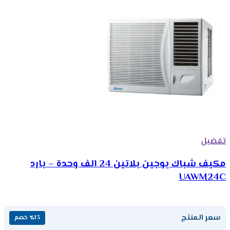
تفضيل
مكيف شباك يوجين بلاتين 24 الف وحدة – بارد
UAWM24C
سعر المنتج
٪13 خصم