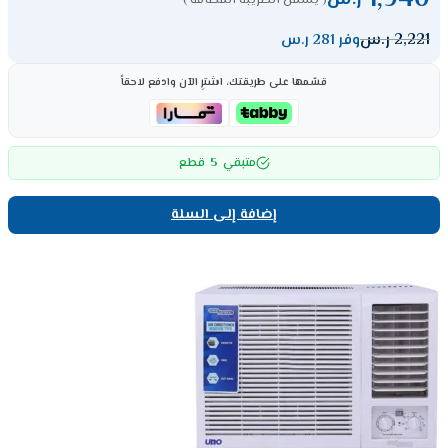
1,940
ر.س
( يشمل الضريبة المضافة )
2,221
ر.س
وفر 281 ر.س
قسّمها على طريقتك، اشترِ الآن وادفع لاحقاً
5
متبقي
قطع
إضافة إلى السلة