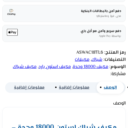
دفع آمن بالبطاقات البنكية
مدى، فيزا، وماستركارد
دفع سريع وآمن مع أبل باي
بواسطة Apple Pay
رمز المنتج:
ASWAC18TL6
التصنيفات:
شباك
,
مكيفات
الوسوم:
مكيف 18000 وحدة
,
مكيف استون بارد
,
مكيف شباك
مشاركة:
الوصف
معلومات إضافية
معلومات إضافية
الوصف
مكيف شباك استون 18000 وحدة –