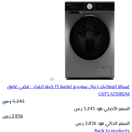
غسالة اتوماتيك جنرال سوبريم امامية 13 كيلو انفرتر - فضي غامق
GSFLA1308DM
3,243
ر.س
السعر الأصلي هو: 3,243 ر.س.
2,836
ر.س
السعر الحالي هو: 2,836 ر.س.
Back to products