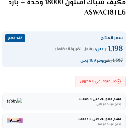
مكيف شباك استون 18000 وحدة – بارد
ASWAC18TL6
سعر المنتج
٪12 خصم
1,198
ر.س
( يشمل الضريبة المضافة )
1,367
ر.س
وفر 169 ر.س
غير متوفر في المخزون
قسم فاتورتك على 4 دفعات
بدون فوائد مع تابي
قسم فاتورتك حتى 4 دفعات
بدون فوائد مع تمارا