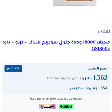
تفضيل
مكيف 18000 وحدة جنرال سوبريم شباك – تربو – بارد
GS1860c
سعر المنتج
٪12 خصم
1,362
ر.س
( يشمل الضريبة المضافة )
1,554
ر.س
وفر 192 ر.س
قسّمها على طريقتك، اشترِ الآن وادفع لاحقاً