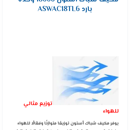
بارد ASWAC18TL6
توزيع مثالي
للهواء
يوفر مكيف شباك أستون توزيعًا متوازنًا وفعّالًا للهواء