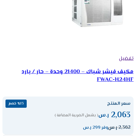
تفضيل
مكيف فيشر شباك – 21400 وحدة – حار / بارد
FWAC-H24HF
سعر المنتج
٪13 خصم
2,063
ر.س
( يشمل الضريبة المضافة )
2,362
ر.س
وفر 299 ر.س