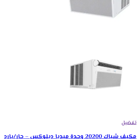
تفضيل
مكيف شباك 20200 وحدة ميديا ديلوكس – حار/بارد