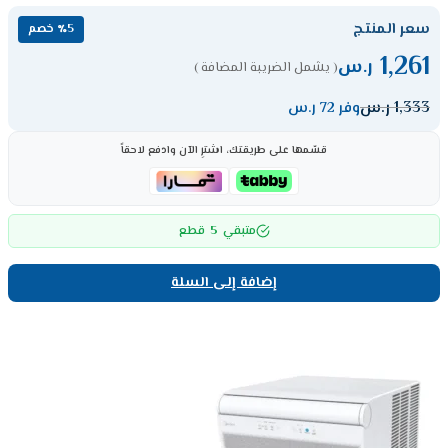
سعر المنتج
٪5 خصم
1,261
ر.س
( يشمل الضريبة المضافة )
1,333
ر.س
وفر 72 ر.س
قسّمها على طريقتك، اشترِ الآن وادفع لاحقاً
5
متبقي
قطع
إضافة إلى السلة