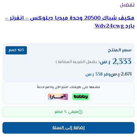
تفضيل
مكيف شباك 20500 وحدة ميديا ديلوكس – انفرتر –
بارد Wdv24cwg
سعر المنتج
٪13 خصم
2,333
ر.س
( يشمل الضريبة المضافة )
2,671
ر.س
وفر 338 ر.س
قسّمها على طريقتك، اشترِ الآن وادفع لاحقاً
5
متبقي
قطع
إضافة إلى السلة