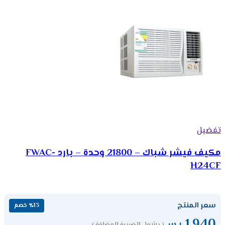
تفضيل
مكيف فيشر شباك – 21800 وحدة – بارد FWAC-
H24CF
سعر المنتج
٪13 خصم