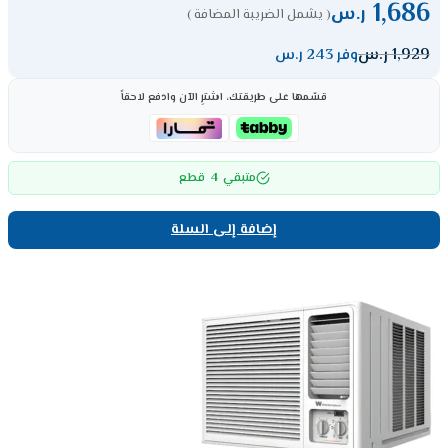
1,686
ر.س
( يشمل الضريبة المضافة )
1,929
ر.س
وفر 243 ر.س
قسّمها على طريقتك، اشترِ الآن وادفع لاحقاً
4
متبقي
قطع
إضافة إلى السلة