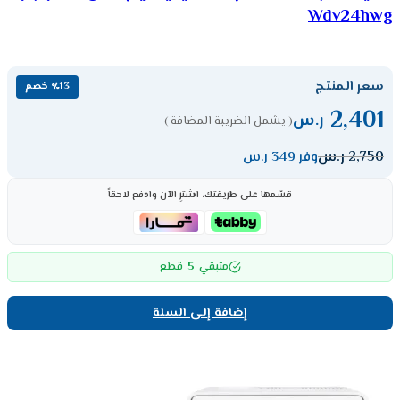
Wdv24hwg
سعر المنتج
٪13 خصم
2,401
ر.س
( يشمل الضريبة المضافة )
2,750
ر.س
وفر 349 ر.س
قسّمها على طريقتك، اشترِ الآن وادفع لاحقاً
5
متبقي
قطع
إضافة إلى السلة