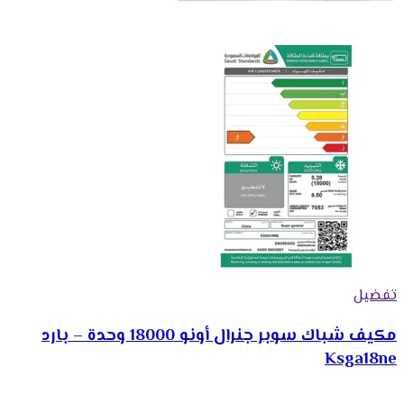
تفضيل
مكيف شباك سوبر جنرال أونو 18000 وحدة – بارد
Ksga18ne