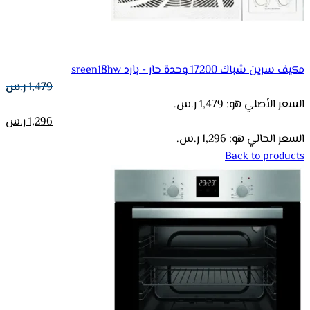
مكيف سرين شباك 17200 وحدة حار - بارد sreen18hw
1,479
ر.س
السعر الأصلي هو: 1,479 ر.س.
1,296
ر.س
السعر الحالي هو: 1,296 ر.س.
Back to products