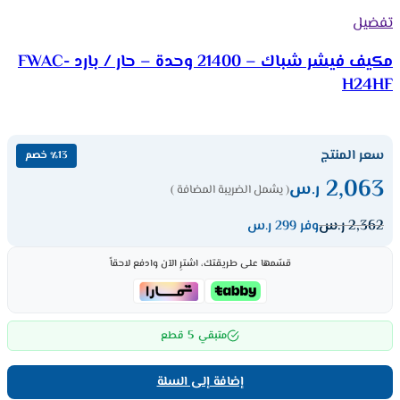
تفضيل
مكيف فيشر شباك – 21400 وحدة – حار / بارد FWAC-
H24HF
سعر المنتج
٪13 خصم
2,063
ر.س
( يشمل الضريبة المضافة )
2,362
ر.س
وفر 299 ر.س
قسّمها على طريقتك، اشترِ الآن وادفع لاحقاً
5
متبقي
قطع
إضافة إلى السلة