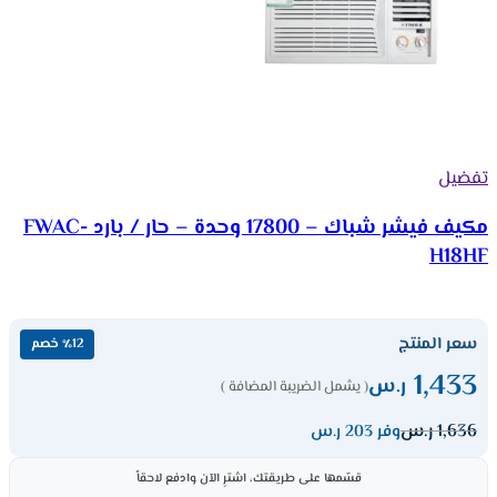
تفضيل
مكيف فيشر شباك – 17800 وحدة – حار / بارد FWAC-
H18HF
سعر المنتج
٪12 خصم
1,433
ر.س
( يشمل الضريبة المضافة )
1,636
ر.س
وفر 203 ر.س
قسّمها على طريقتك، اشترِ الآن وادفع لاحقاً