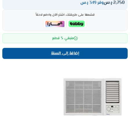
2,750
ر.س
وفر 349 ر.س
قسّمها على طريقتك، اشترِ الآن وادفع لاحقاً
5
متبقي
قطع
إضافة إلى السلة