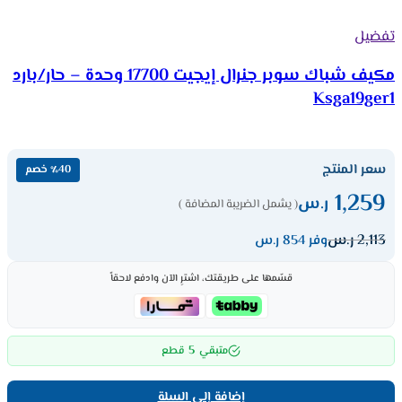
تفضيل
مكيف شباك سوبر جنرال إيجيت 17700 وحدة – حار/بارد
Ksga19ger1
سعر المنتج
٪40 خصم
1,259
ر.س
( يشمل الضريبة المضافة )
2,113
ر.س
وفر 854 ر.س
قسّمها على طريقتك، اشترِ الآن وادفع لاحقاً
5
متبقي
قطع
إضافة إلى السلة