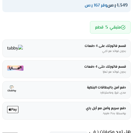
1,349
ر.س
وفر 167 ر.س
5
متبقي
قطع
قسم فاتورتك على 4 دفعات
بدون فوائد مع تابي
قسم فاتورتك حتى 4 دفعات
بدون فوائد مع تمارا
دفع آمن بالبطاقات البنكية
مدى، فيزا، وماستركارد
دفع سريع وآمن مع أبل باي
بواسطة Apple Pay
هل تريد مكيفات ( في