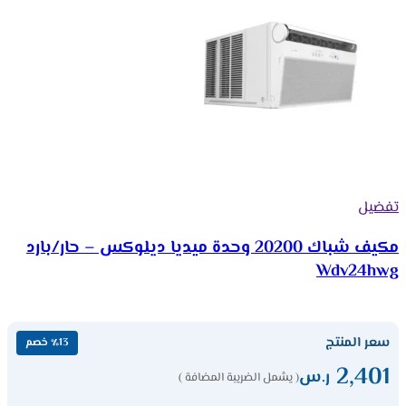
تفضيل
مكيف شباك 20200 وحدة ميديا ديلوكس – حار/بارد
Wdv24hwg
سعر المنتج
٪13 خصم
2,401
ر.س
( يشمل الضريبة المضافة )