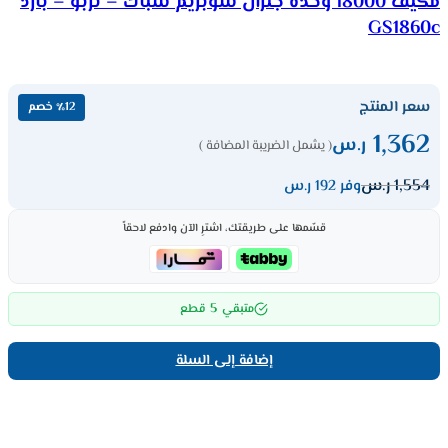
مكيف 18000 وحدة جنرال سوبريم شباك – تربو – بارد
GS1860c
سعر المنتج
٪12 خصم
1,362
ر.س
( يشمل الضريبة المضافة )
1,554
ر.س
وفر 192 ر.س
قسّمها على طريقتك، اشترِ الآن وادفع لاحقاً
5
متبقي
قطع
إضافة إلى السلة