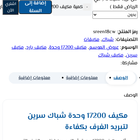
إضافة إلى
اشتري
الرياض فقط )
كمية مكيف 17200 وحدة شباك سرين - بارد sreen18cw
-
السلة
الأن
رمز المنتج:
sreen18cw
التصنيفات:
شباك
,
مكيفات
الوسوم:
عروض الموسم
,
مكيف 17200 وحدة
,
مكيف بارد
,
مكيف
سرين
,
مكيف شباك
مشاركة:
الوصف
معلومات إضافية
معلومات إضافية
الوصف
مكيف 17200 وحدة شباك سرين
لتبريد الغرف بكفاءة