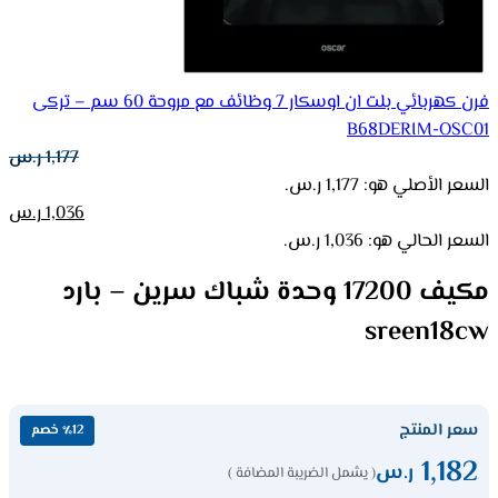
فرن كهربائي بلت ان اوسكار 7 وظائف مع مروحة 60 سم – تركى
B68DERIM-OSC01
1,177
ر.س
السعر الأصلي هو: 1,177 ر.س.
1,036
ر.س
السعر الحالي هو: 1,036 ر.س.
مكيف 17200 وحدة شباك سرين – بارد
sreen18cw
سعر المنتج
٪12 خصم
1,182
ر.س
( يشمل الضريبة المضافة )