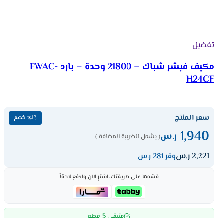
تفضيل
مكيف فيشر شباك – 21800 وحدة – بارد FWAC-
H24CF
سعر المنتج
٪13 خصم
1,940
ر.س
( يشمل الضريبة المضافة )
2,221
ر.س
وفر 281 ر.س
قسّمها على طريقتك، اشترِ الآن وادفع لاحقاً
5
متبقي
قطع