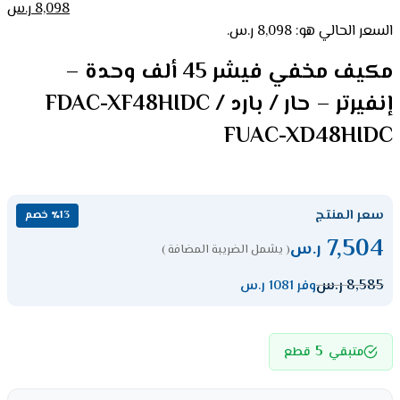
8,098
ر.س
السعر الحالي هو: 8,098 ر.س.
مكيف مخفي فيشر 45 ألف وحدة –
إنفيرتر – حار / بارد FDAC-XF48HIDC /
FUAC-XD48HIDC
سعر المنتج
٪13 خصم
7,504
ر.س
( يشمل الضريبة المضافة )
8,585
ر.س
وفر 1081 ر.س
5
متبقي
قطع