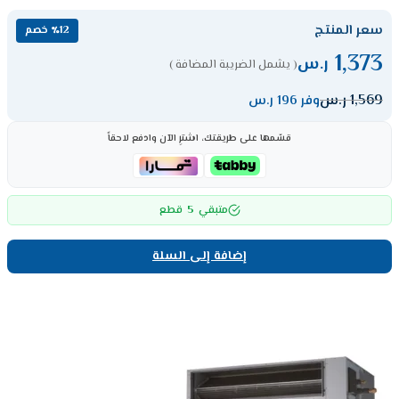
سعر المنتج
٪12 خصم
1,373
ر.س
( يشمل الضريبة المضافة )
1,569
ر.س
وفر 196 ر.س
قسّمها على طريقتك، اشترِ الآن وادفع لاحقاً
5
متبقي
قطع
إضافة إلى السلة