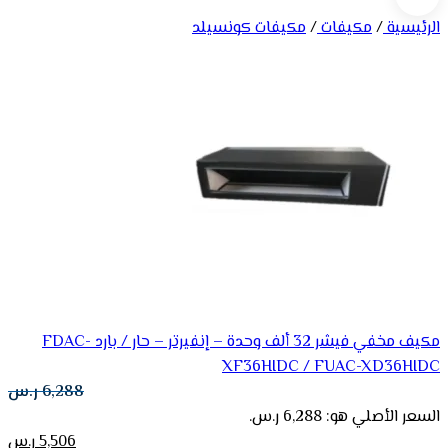
الرئيسية
/
مكيفات
/
مكيفات كونسيلد
مكيف مخفي فيشر 32 ألف وحدة – إنفيرتر – حار / بارد FDAC-
XF36HIDC / FUAC-XD36HIDC
6,288
ر.س
السعر الأصلي هو: 6,288 ر.س.
5,506
ر.س