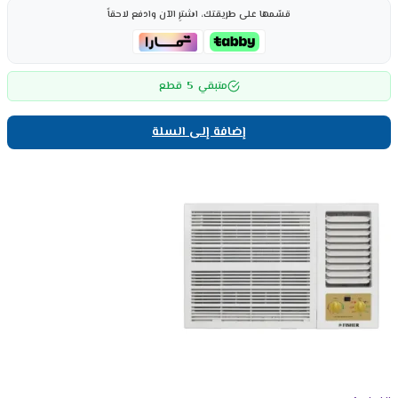
قسّمها على طريقتك، اشترِ الآن وادفع لاحقاً
5
متبقي
قطع
إضافة إلى السلة