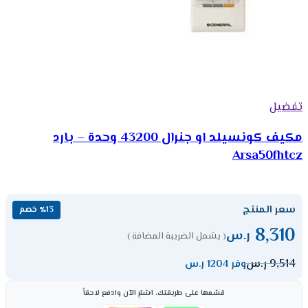
تفضيل
مكيف كونسيلد او جنرال 43200 وحدة – بارد
Arsa50fhtcz
سعر المنتج
٪13 خصم
8,310
ر.س
( يشمل الضريبة المضافة )
9,514
ر.س
وفر 1204 ر.س
قسّمها على طريقتك، اشترِ الآن وادفع لاحقاً