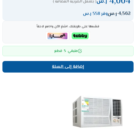
4,004
ر.س
( يشمل الضريبة المضافة )
4,562
ر.س
وفر 558 ر.س
قسّمها على طريقتك، اشترِ الآن وادفع لاحقاً
5
متبقي
قطع
إضافة إلى السلة