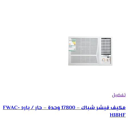
تفضيل
مكيف فيشر شباك – 17800 وحدة – حار / بارد FWAC-
H18HF