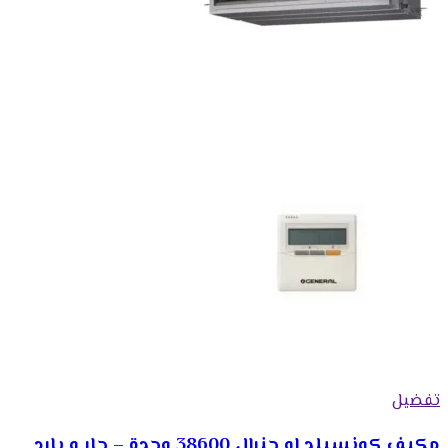
تفضيل
مكيف كونسيلد او جنرال 38600 وحدة – حار و بارد