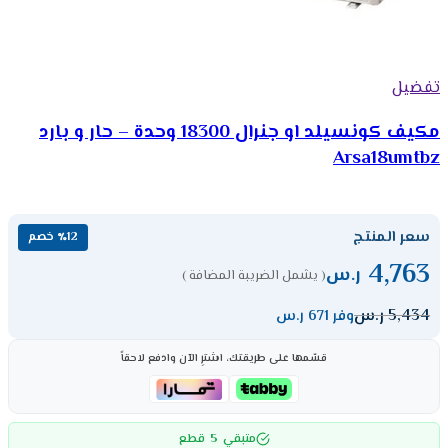
تفضيل
مكيف كونسيلد او جنرال 18300 وحدة – حار و بارد
Arsa18umtbz
سعر المنتج
٪12 خصم
4,763
ر.س
( يشمل الضريبة المضافة )
5,434
ر.س
وفر 671 ر.س
قسّمها على طريقتك، اشترِ الآن وادفع لاحقاً
5
متبقي
قطع