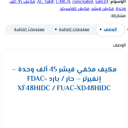
الوسوم:
sale24
,
concealed
,
C48CH
,
AC Takif
,
مكيف 45 ألف
وحدة
,
مكيف فيشر
,
مكيف كونسيلد
مشاركة:
الوصف
معلومات إضافية
معلومات إضافية
الوصف
مكيف مخفي فيشر 45 ألف وحدة –
إنفيرتر – حار / بارد FDAC-
XF48HIDC / FUAC-XD48HIDC