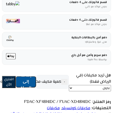
قسم فاتورتك على 4 دفعات
بدون فوائد مع تابي
قسم فاتورتك حتى 4 دفعات
بدون فوائد مع تمارا
دفع آمن بالبطاقات البنكية
مدى، فيزا، وماستركارد
دفع سريع وآمن مع أبل باي
بواسطة Apple Pay
هل تريد مكيفات (في
إضافة
اشتري
الرياض فقط)
إلى
كمية مكيف مخفي فيشر 45 ألف وحدة – إنفيرتر – حار / بارد FDAC-XF48HIDC / FUAC-XD48HIDC
-
الأن
السلة
رمز المنتج:
FDAC-XF48HIDC / FUAC-XD48HIDC
التصنيفات:
مكيفات كونسيلد
,
مكيفات