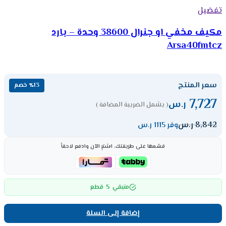
تفضيل
مكيف مخفي او جنرال 38600 وحدة – بارد
Arsa40fmtcz
سعر المنتج
٪13 خصم
7,727
ر.س
( يشمل الضريبة المضافة )
8,842
ر.س
وفر 1115 ر.س
قسّمها على طريقتك، اشترِ الآن وادفع لاحقاً
5
متبقي
قطع
إضافة إلى السلة