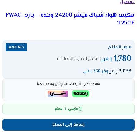
تفضيل
مكيف هواء شباك فيشر 24200 وحدة – بارد FWAC-
T25CF
سعر المنتج
٪13 خصم
1,780
ر.س
( يشمل الضريبة المضافة )
2,038
ر.س
وفر 258 ر.س
قسّمها على طريقتك، اشترِ الآن وادفع لاحقاً
5
متبقي
قطع
إضافة إلى السلة