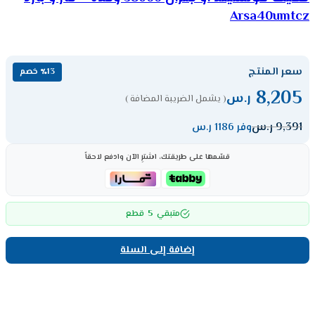
Arsa40umtcz
سعر المنتج
٪13 خصم
8,205
ر.س
( يشمل الضريبة المضافة )
9,391
ر.س
وفر 1186 ر.س
قسّمها على طريقتك، اشترِ الآن وادفع لاحقاً
5
متبقي
قطع
إضافة إلى السلة