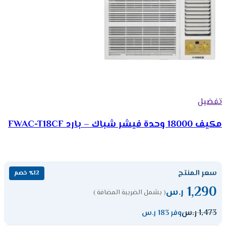
تفضيل
مكيف 18000 وحدة فيشر شباك – بارد FWAC-T18CF
سعر المنتج
٪12 خصم
1,290
ر.س
( يشمل الضريبة المضافة )
1,473
ر.س
وفر 183 ر.س