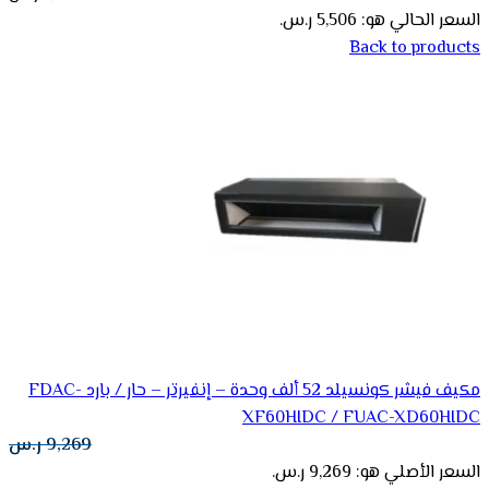
السعر الحالي هو: 5,506 ر.س.
Back to products
مكيف فيشر كونسيلد 52 ألف وحدة – إنفيرتر – حار / بارد FDAC-
XF60HIDC / FUAC-XD60HIDC
9,269
ر.س
السعر الأصلي هو: 9,269 ر.س.