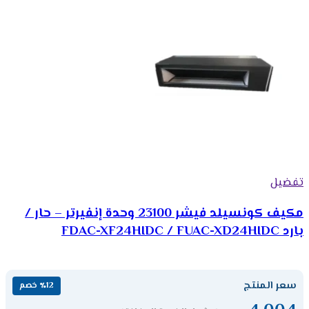
تفضيل
مكيف كونسيلد فيشر 23100 وحدة إنفيرتر – حار /
بارد FDAC-XF24HIDC / FUAC-XD24HIDC
سعر المنتج
٪12 خصم