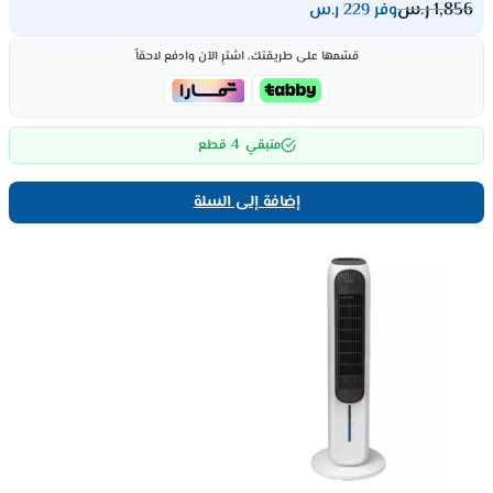
1,856
ر.س
وفر 229 ر.س
قسّمها على طريقتك، اشترِ الآن وادفع لاحقاً
4
متبقي
قطع
إضافة إلى السلة