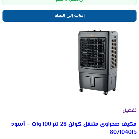
إضافة إلى السلة
تفضيل
مكيف صحراوي متنقل كولن 28 لتر 100 وات – أسود
807104015