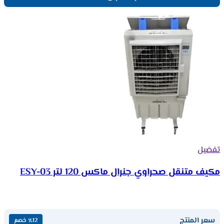
تفضيل
مكيف متنقل صحراوي جنرال ماكس 120 لتر ESY-03
سعر المنتج
٪12 خصم