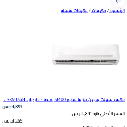
الرئيسية
/
مكيفات
/
مكيفات متنقله
مكيف سبيلت يوجين بلازما مطور 31400 وحدة - حار/بارد UASMI36H
4,891
ر.س
السعر الأصلي هو: 4,891 ر.س.
4,265
ر.س