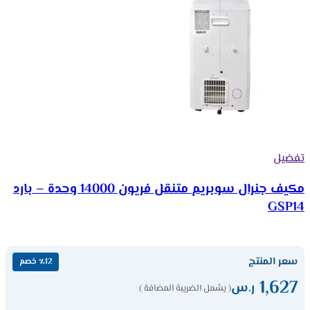
تفضيل
مكيف جنرال سوبريم متنقل فريون 14000 وحدة – بارد
GSP14
سعر المنتج
٪12 خصم
1,627
ر.س
( يشمل الضريبة المضافة )