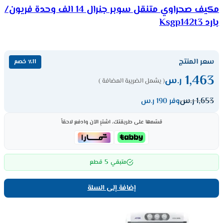
مكيف صحراوي متنقل سوبر جنرال 14 الف وحدة فريون/
بارد Ksgp142t3
سعر المنتج
٪11 خصم
1,463
ر.س
( يشمل الضريبة المضافة )
1,653
ر.س
وفر 190 ر.س
قسّمها على طريقتك، اشترِ الآن وادفع لاحقاً
5
متبقي
قطع
إضافة إلى السلة