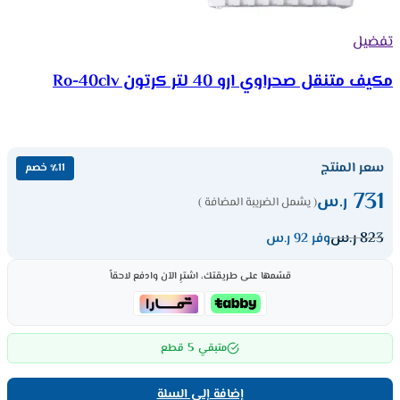
تفضيل
مكيف متنقل صحراوي ارو 40 لتر كرتون Ro-40clv
سعر المنتج
٪11 خصم
731
ر.س
( يشمل الضريبة المضافة )
823
ر.س
وفر 92 ر.س
قسّمها على طريقتك، اشترِ الآن وادفع لاحقاً
5
متبقي
قطع
إضافة إلى السلة