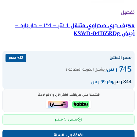
تفضيل
مكيف جري صحراوي متنقل 4 لتر – 4*1 – حار بارد –
أبيض KSWD-04T65RDg
سعر المنتج
٪12 خصم
745
ر.س
( يشمل الضريبة المضافة )
844
ر.س
وفر 99 ر.س
قسّمها على طريقتك، اشترِ الآن وادفع لاحقاً
5
متبقي
قطع
إضافة إلى السلة