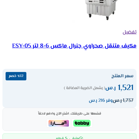
تفضيل
مكيف متنقل صحراوي جنرال ماكس 6-8 لتر ESY-05
سعر المنتج
٪12 خصم
1,521
ر.س
( يشمل الضريبة المضافة )
1,737
ر.س
وفر 216 ر.س
قسّمها على طريقتك، اشترِ الآن وادفع لاحقاً
5
متبقي
قطع