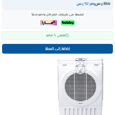
866
ر.س
وفر 92 ر.س
قسّمها على طريقتك، اشترِ الآن وادفع لاحقاً
5
متبقي
قطع
إضافة إلى السلة