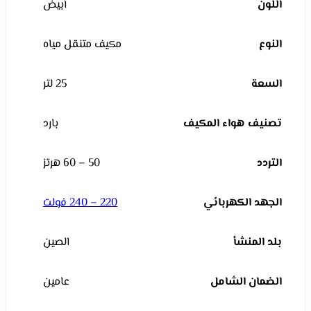
اللون
أبيض
النوع
مكيف متنقل مياه
السعة
25 لتر
تصنيف هواء المكيف
بارد
التردد
50 – 60 هرتز
الجهد الكهربائي
220 – 240 فولت
بلد المنشأ
الصين
الضمان الشامل
عامين