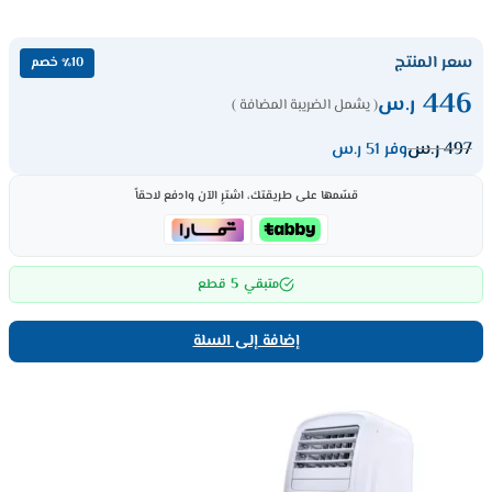
سعر المنتج
٪10 خصم
446
ر.س
( يشمل الضريبة المضافة )
497
ر.س
وفر 51 ر.س
قسّمها على طريقتك، اشترِ الآن وادفع لاحقاً
5
متبقي
قطع
إضافة إلى السلة