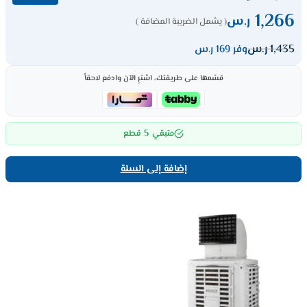
1,266
ر.س
( يشمل الضريبة المضافة )
1,435
ر.س
وفر 169 ر.س
قسّمها على طريقتك، اشترِ الآن وادفع لاحقاً
5
متبقي
قطع
إضافة إلى السلة