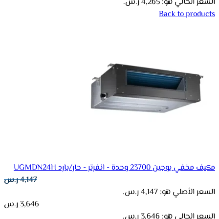
السعر الحالي هو: 4,265 ر.س.
Back to products
مكيف مخفي يوجين 23700 وحدة - انفرتر - حار/بارد UGMDN24H
4,147
ر.س
السعر الأصلي هو: 4,147 ر.س.
3,646
ر.س
السعر الحالي هو: 3,646 ر.س.