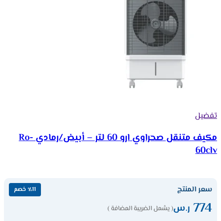
تفضيل
مكيف متنقل صحراوي ارو 60 لتر – أبيض/رمادي Ro-
60clv
سعر المنتج
٪11 خصم
774
ر.س
( يشمل الضريبة المضافة )