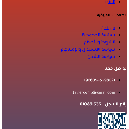
المتجر
الصفحات التعريفية
من نحن
سياسة الخصوصية
الشروط والأحكام
سياسة الاستبدال والإسترجاع
سياسة الشحن
تواصل معنا
9660543398021+
takiefcom3@gmail.com
رقم السجل : 1010861533