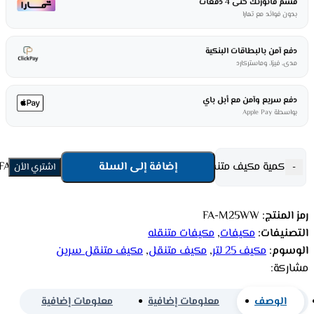
قسم فاتورتك حتى 4 دفعات
بدون فوائد مع تمارا
دفع آمن بالبطاقات البنكية
مدى، فيزا، وماستركارد
دفع سريع وآمن مع أبل باي
بواسطة Apple Pay
كمية مكيف متنقل سرين 25 لتر - ميكانيكال - أبيض FA-M25WW
إضافة إلى السلة
-
اشتري الأن
رمز المنتج:
FA-M25WW
التصنيفات:
مكيفات
,
مكيفات متنقله
الوسوم:
مكيف 25 لتر
,
مكيف متنقل
,
مكيف متنقل سرين
مشاركة:
الوصف
معلومات إضافية
معلومات إضافية