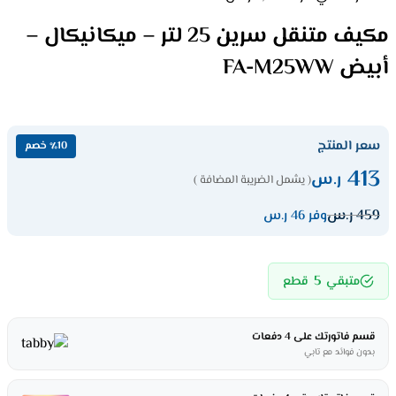
مكيف متنقل سرين 25 لتر – ميكانيكال –
أبيض FA-M25WW
سعر المنتج
٪10 خصم
413
ر.س
( يشمل الضريبة المضافة )
459
ر.س
وفر 46 ر.س
5
متبقي
قطع
قسم فاتورتك على 4 دفعات
بدون فوائد مع تابي