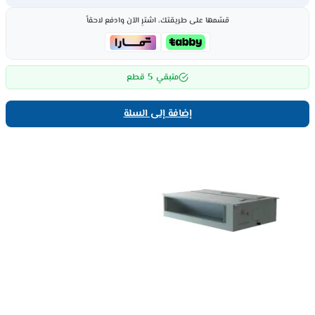
قسّمها على طريقتك، اشترِ الآن وادفع لاحقاً
5
متبقي
قطع
إضافة إلى السلة