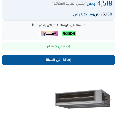
4,518
ر.س
( يشمل الضريبة المضافة )
5,150
ر.س
وفر 632 ر.س
قسّمها على طريقتك، اشترِ الآن وادفع لاحقاً
5
متبقي
قطع
إضافة إلى السلة