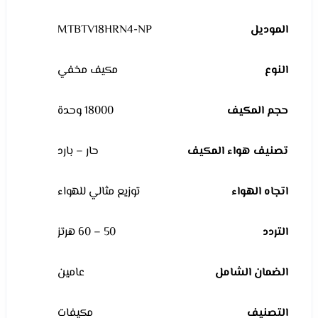
الموديل
MTBTV18HRN4-NP
النوع
مكيف مخفي
حجم المكيف
18000 وحدة
تصنيف هواء المكيف
حار – بارد
اتجاه الهواء
توزيع مثالي للهواء
التردد
50 – 60 هرتز
الضمان الشامل
عامين
التصنيف
مكيفات