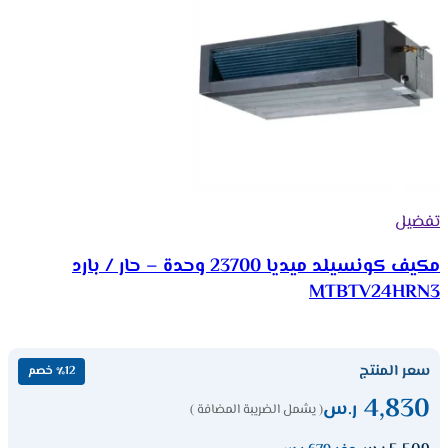
تفضيل
مكيف كونسيلد ميديا 23700 وحدة – حار / بارد
MTBTV24HRN3
سعر المنتج
٪12 خصم
4,830
ر.س
( يشمل الضريبة المضافة )