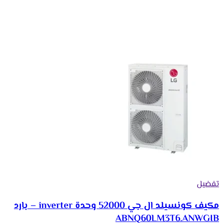
تفضيل
مكيف كونسيلد ال جي 52000 وحدة inverter – بارد
ABNQ60LM3T6.ANWGIB