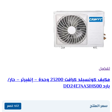
تفضيل
مكيف كونسيلد كرافت 23200 وحدة – إنفيرتر – حار/
بارد DD24E7AA3IHS00
سعر المنتج
٪12 خصم