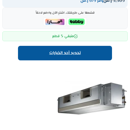
5,509
ر.س
وفر 679 ر.س
قسّمها على طريقتك، اشترِ الآن وادفع لاحقاً
5
متبقي
قطع
تحديد أحد الخيارات