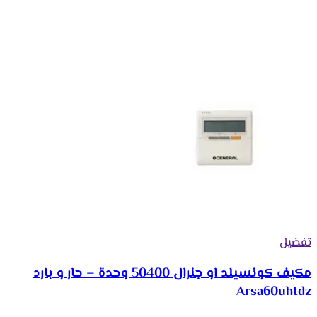
تفضيل
مكيف كونسيلد او جنرال 50400 وحدة – حار و بارد
Arsa60uhtdz