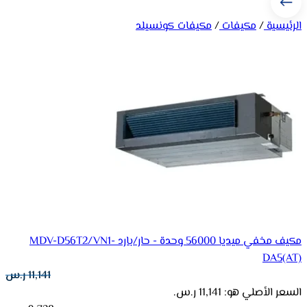
الرئيسية
/
مكيفات
/
مكيفات كونسيلد
مكيف مخفي ميديا 56000 وحدة - حار/بارد MDV-D56T2/VN1-
DA5(AT)
11,141
ر.س
السعر الأصلي هو: 11,141 ر.س.