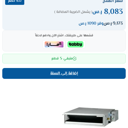
سعر المنتج
٪12 خصم
8,083
ر.س
( يشمل الضريبة المضافة )
9,173
ر.س
وفر 1090 ر.س
قسّمها على طريقتك، اشترِ الآن وادفع لاحقاً
5
متبقي
قطع
إضافة إلى السلة