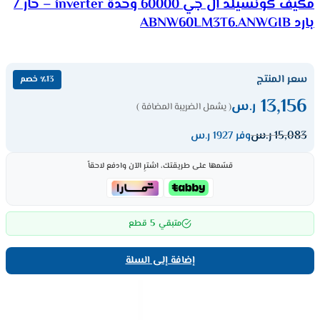
مكيف كونسيلد ال جي 60000 وحدة inverter – حار /
بارد ABNW60LM3T6.ANWGIB
سعر المنتج
٪13 خصم
13,156
ر.س
( يشمل الضريبة المضافة )
15,083
ر.س
وفر 1927 ر.س
قسّمها على طريقتك، اشترِ الآن وادفع لاحقاً
5
متبقي
قطع
إضافة إلى السلة