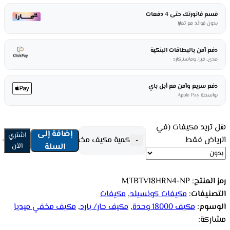
قسم فاتورتك حتى 4 دفعات
بدون فوائد مع تمارا
دفع آمن بالبطاقات البنكية
مدى، فيزا، وماستركارد
دفع سريع وآمن مع أبل باي
بواسطة Apple Pay
هل تريد مكيفات (في
إضافة إلى
اشتري
الرياض فقط
كمية مكيف مخفي ميديا 18000 وحدة - حار / بارد MTBTV18HRN4-NP
-
السلة
الأن
رمز المنتج:
MTBTV18HRN4-NP
التصنيفات:
مكيفات كونسيلد
,
مكيفات
الوسوم:
مكيف 18000 وحدة
,
مكيف حار/ بارد
,
مكيف مخفي ميديا
مشاركة: