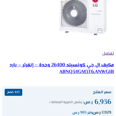
تفضيل
مكيف ال جي كونسيلد 26400 وحدة – إنفرتر – بارد
ABNQ34GM3T6.ANWGIB
سعر المنتج
٪13 خصم
6,936
ر.س
( يشمل الضريبة المضافة )
7,929
ر.س
وفر 993 ر.س