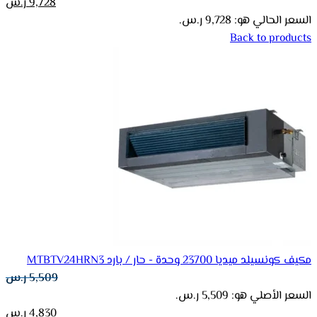
9,728
ر.س
السعر الحالي هو: 9,728 ر.س.
Back to products
مكيف كونسيلد ميديا 23700 وحدة - حار / بارد MTBTV24HRN3
5,509
ر.س
السعر الأصلي هو: 5,509 ر.س.
4,830
ر.س