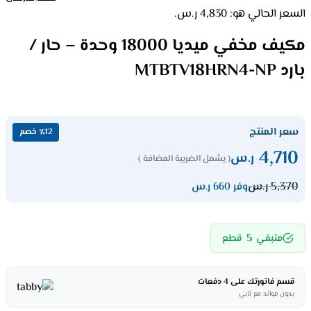
السعر الحالي هو: 4,830 ر.س.
مكيف مخفي ميديا 18000 وحدة – حار /
بارد MTBTV18HRN4-NP
سعر المنتج
٪12 خصم
4,710
ر.س
( يشمل الضريبة المضافة )
5,370
ر.س
وفر 660 ر.س
5
متبقي
قطع
قسم فاتورتك على 4 دفعات
بدون فوائد مع تابي