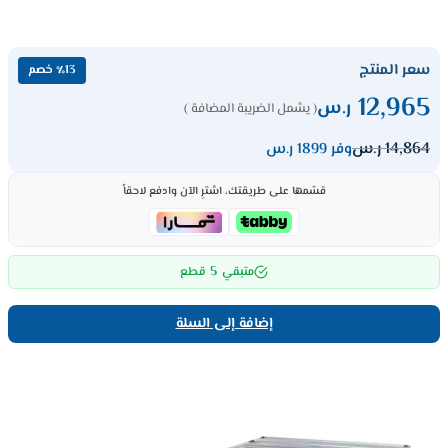
سعر المنتج
٪13 خصم
12,965
ر.س
( يشمل الضريبة المضافة )
14,864
ر.س
وفر 1899 ر.س
قسّمها على طريقتك، اشترِ الآن وادفع لاحقاً
5
متبقي
قطع
إضافة إلى السلة