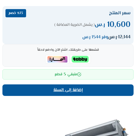
سعر المنتج
٪13 خصم
10,600
ر.س
( يشمل الضريبة المضافة )
12,144
ر.س
وفر 1544 ر.س
قسّمها على طريقتك، اشترِ الآن وادفع لاحقاً
5
متبقي
قطع
إضافة إلى السلة