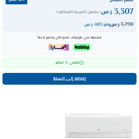
سعر المنتج
٪13 خصم
3,307
ر.س
( يشمل الضريبة المضافة )
3,790
ر.س
وفر 483 ر.س
قسّمها على طريقتك، اشترِ الآن وادفع لاحقاً
5
متبقي
قطع
إضافة إلى السلة