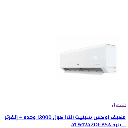
تفضيل
مكیف اوكس سبلیت الترا كول 12000 وحده – إنفرتر
– بارد ATW12A2DI-BSA