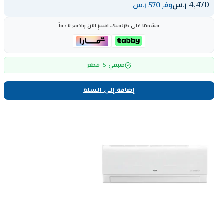
4,470
ر.س
وفر 570 ر.س
قسّمها على طريقتك، اشترِ الآن وادفع لاحقاً
5
متبقي
قطع
إضافة إلى السلة