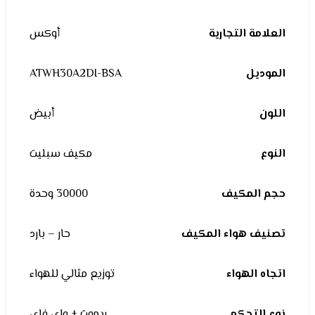
العلامة التجارية
أوكس
الموديل
ATWH30A2DI-BSA
اللون
أبيض
النوع
مكيف سبليت
حجم المكيف
30000 وحدة
تصنيف هواء المكيف
حار – بارد
اتجاه الهواء
توزيع مثالي للهواء
نوع التحكم
ريموت + واى فاى