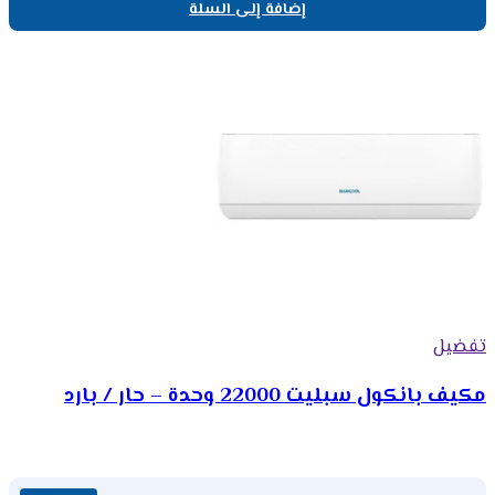
إضافة إلى السلة
تفضيل
مكيف بانكول سبليت 22000 وحدة – حار / بارد