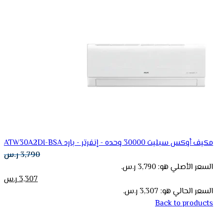
مكيف أوكس سبلیت 30000 وحده - إنفرتر - بارد ATW30A2DI-BSA
3,790
ر.س
السعر الأصلي هو: 3,790 ر.س.
3,307
ر.س
السعر الحالي هو: 3,307 ر.س.
Back to products