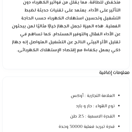
منخفض
للطاقة،
مما
يقلل
من
فواتير
الكهرباء
دون
التأثير
على
الأداء.
يعتمد
على
تقنيات
حديثة
لضبط
التشغيل
وتحسين
استهلاك
الكهرباء
حسب
الحاجة
الفعلية.
هذه
الميزة
تجعل
الجهاز
خيارًا
مثاليًا
لمن
يبحثون
عن
الأداء
الفعّال
والتوفير
المستدام.
كما
تساهم
في
تقليل
الأثر
البيئي
الناتج
عن
التشغيل
المتواصل
إنه
جهاز
ذكي يعمل بكفاءة مع إقتصاد الإستهلاك الكهربائى.
معلومات إضافية
العلامة التجارية : أوكس
نوع الهواء : حار و بارد
القدرة الاسمية : 2.5 طن
قدرة تبريد فعلية 30000 وحدة