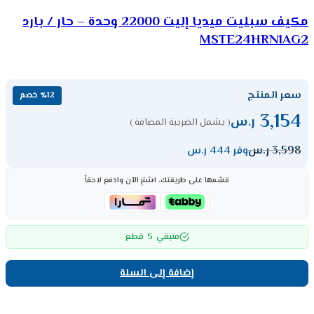
مكيف سبليت ميديا إليت 22000 وحدة – حار / بارد
MSTE24HRN1AG2
سعر المنتج
٪12 خصم
3,154
ر.س
( يشمل الضريبة المضافة )
3,598
ر.س
وفر 444 ر.س
قسّمها على طريقتك، اشترِ الآن وادفع لاحقاً
5
متبقي
قطع
إضافة إلى السلة