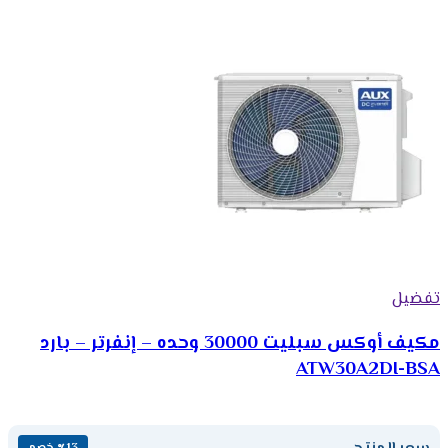
تفضيل
مكيف أوكس سبلیت 30000 وحده – إنفرتر – بارد
ATW30A2DI-BSA