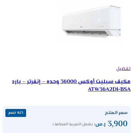
تفضيل
مكیف سبلیت أوكس 36000 وحده – إنفرتر – بارد
ATW36A2DI-BSA
سعر المنتج
٪13 خصم
3,900
ر.س
( يشمل الضريبة المضافة )