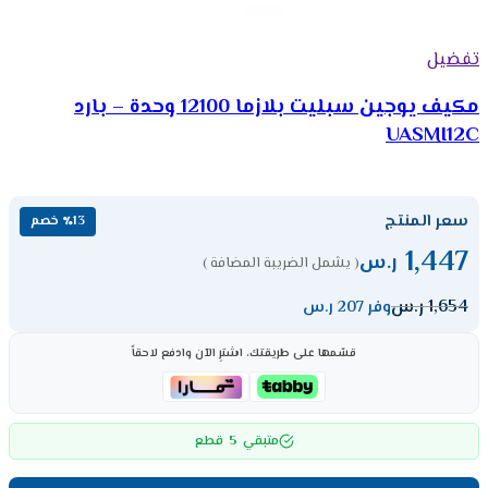
تفضيل
مكيف يوجين سبليت بلازما 12100 وحدة – بارد
UASMI12C
سعر المنتج
٪13 خصم
1,447
ر.س
( يشمل الضريبة المضافة )
1,654
ر.س
وفر 207 ر.س
قسّمها على طريقتك، اشترِ الآن وادفع لاحقاً
5
متبقي
قطع