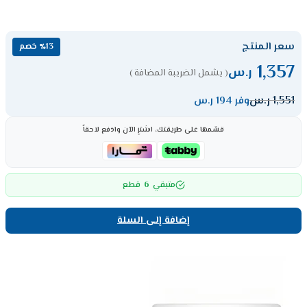
سعر المنتج
٪13 خصم
1,357
ر.س
( يشمل الضريبة المضافة )
1,551
ر.س
وفر 194 ر.س
قسّمها على طريقتك، اشترِ الآن وادفع لاحقاً
6
متبقي
قطع
إضافة إلى السلة