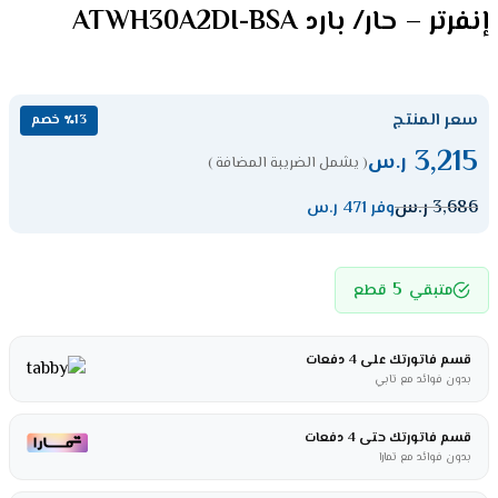
إنفرتر – حار/ بارد ATWH30A2DI-BSA
سعر المنتج
٪13 خصم
3,215
ر.س
( يشمل الضريبة المضافة )
3,686
ر.س
وفر 471 ر.س
5
متبقي
قطع
قسم فاتورتك على 4 دفعات
بدون فوائد مع تابي
قسم فاتورتك حتى 4 دفعات
بدون فوائد مع تمارا