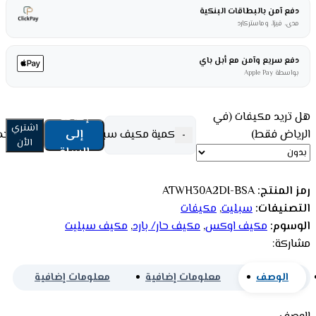
دفع آمن بالبطاقات البنكية
مدى، فيزا، وماستركارد
دفع سريع وآمن مع أبل باي
بواسطة Apple Pay
هل تريد مكيفات (في
إضافة
اشتري
الرياض فقط)
إلى
كمية مكیف سبلیت اوكس 30000 وحدة - إنفرتر - حار/ بارد ATWH30A2DI-BSA
-
الأن
السلة
رمز المنتج:
ATWH30A2DI-BSA
التصنيفات:
سبليت
,
مكيفات
الوسوم:
مكيف اوكس
,
مكيف حار/ بارد
,
مكيف سبليت
مشاركة:
الوصف
معلومات إضافية
معلومات إضافية