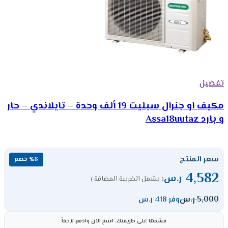
تفضيل
مكيف او جنرال سبليت 19 ألف وحدة – تايلاندي – حار
و بارد Assa18uutaz
سعر المنتج
٪8 خصم
4,582
ر.س
( يشمل الضريبة المضافة )
5,000
ر.س
وفر 418 ر.س
قسّمها على طريقتك، اشترِ الآن وادفع لاحقاً