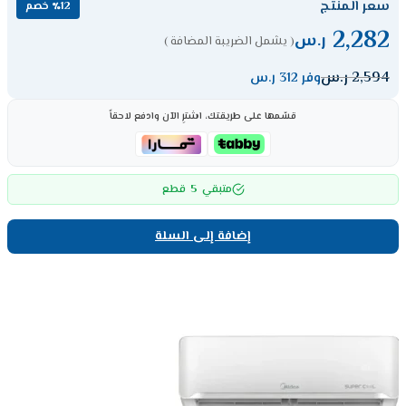
سعر المنتج
٪12 خصم
2,282
ر.س
( يشمل الضريبة المضافة )
2,594
ر.س
وفر 312 ر.س
قسّمها على طريقتك، اشترِ الآن وادفع لاحقاً
5
متبقي
قطع
إضافة إلى السلة