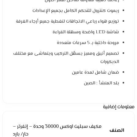
زعانف ذهبية مقاومة للتآكل لعمر أطول
ريموت كنترول للتحكم الكامل بجميع الإعدادات
توزيع هواء رباعي الاتجاهات لتغطية جميع أرجاء الغرفة
شاشة LED واضحة وسهلة القراءة
مروحة داخلية بـ 5 سرعات متعددة
تصميم أنيق ومميز يسهّل التركيب ويتماشى مع مختلف
الديكورات
ضمان شامل لمدة عامين
بلد المنشأ : الصين
معلومات إضافية
مكیف سبلیت اوكس 30000 وحدة – إنفرتر –
الصنف
حار/ بارد