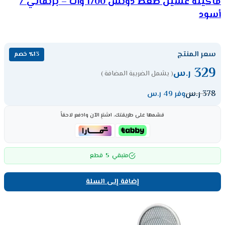
ماكينة غسيل ضغط دوتس 1700 وات – برتقالي /
أسود
سعر المنتج
٪13 خصم
329
ر.س
( يشمل الضريبة المضافة )
378
ر.س
وفر 49 ر.س
قسّمها على طريقتك، اشترِ الآن وادفع لاحقاً
5
متبقي
قطع
إضافة إلى السلة