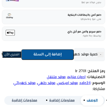
بدون فوائد مع تمارا
دفع آمن بالبطاقات البنكية
مدى، فيزا، وماستركارد
دفع سريع وآمن مع أبل باي
بواسطة Apple Pay
كمية موقد كهربائي صغير امبكس 2000 وات - أسود Ir 2701
إضافة إلى السلة
-
اشتري الأن
رمز المنتج:
Ir 2701
التصنيفات:
ادوات منزليه
,
موقد متنقل
الوسوم:
sale24
,
موقد امبكس
,
موقد طهي
,
موقد كهربائي
مشاركة:
الوصف
معلومات إضافية
معلومات إضافية