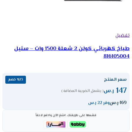
تفضيل
طباخ كهربائي كولن 2 شعلة 1500 وات – ستيل
816105004
سعر المنتج
٪13 خصم
147
ر.س
( يشمل الضريبة المضافة )
169
ر.س
وفر 22 ر.س
قسّمها على طريقتك، اشترِ الآن وادفع لاحقاً