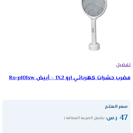
تفضيل
مضرب حشرات كھربائي ارو 1X2 – أبيض Ro-p101sw
سعر المنتج
47
ر.س
( يشمل الضريبة المضافة )