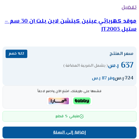
تفضيل
موقد كهربائي عينين كيتشن لاين بلت ان 30 سم –
ستيل JT2003
سعر المنتج
٪12 خصم
637
ر.س
( يشمل الضريبة المضافة )
724
ر.س
وفر 87 ر.س
قسّمها على طريقتك، اشترِ الآن وادفع لاحقاً
5
متبقي
قطع
إضافة إلى السلة