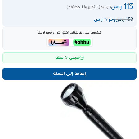
113
ر.س
( يشمل الضريبة المضافة )
130
ر.س
وفر 17 ر.س
قسّمها على طريقتك، اشترِ الآن وادفع لاحقاً
5
متبقي
قطع
إضافة إلى السلة