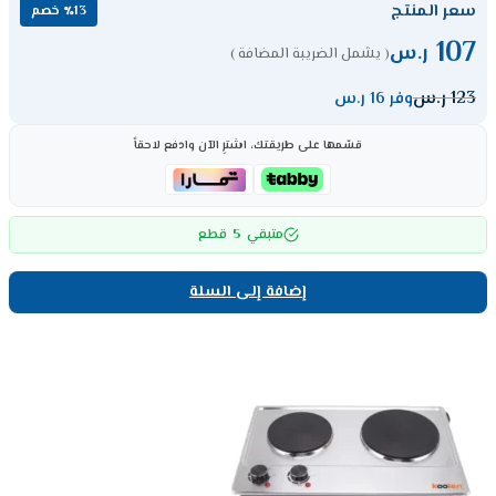
سعر المنتج
٪13 خصم
107
ر.س
( يشمل الضريبة المضافة )
123
ر.س
وفر 16 ر.س
قسّمها على طريقتك، اشترِ الآن وادفع لاحقاً
5
متبقي
قطع
إضافة إلى السلة