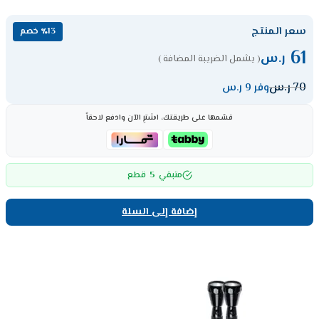
سعر المنتج
٪13 خصم
61
ر.س
( يشمل الضريبة المضافة )
70
ر.س
وفر 9 ر.س
قسّمها على طريقتك، اشترِ الآن وادفع لاحقاً
5
متبقي
قطع
إضافة إلى السلة