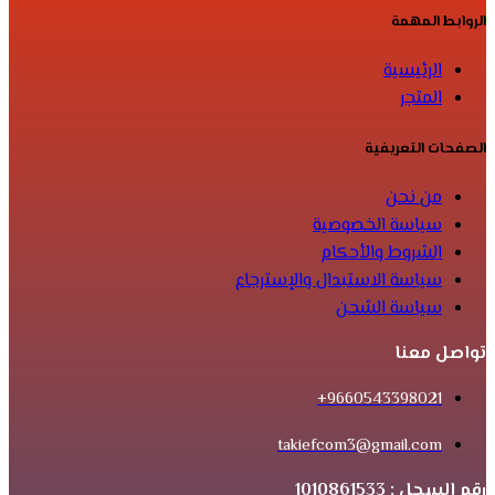
الروابط المهمة
الرئيسية
المتجر
الصفحات التعريفية
من نحن
سياسة الخصوصية
الشروط والأحكام
سياسة الاستبدال والإسترجاع
سياسة الشحن
تواصل معنا
9660543398021+
takiefcom3@gmail.com
رقم السجل : 1010861533