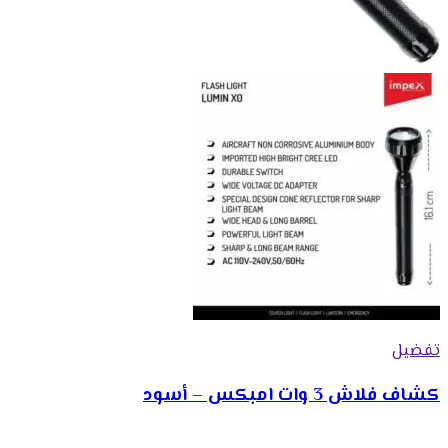
تفضيل
كشاف فلاش 3 وات امبكس – أسود