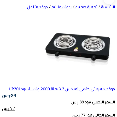
الرئيسية
/
أجهزة صغيرة
/
ادوات منزليه
/
موقد متنقل
موقد كهربائي طهي امبكس 2 شعلة 2000 وات - أسود HP201
89
ر.س
السعر الأصلي هو: 89 ر.س.
77
ر.س
السعر الحالي هو: 77 ر.س.