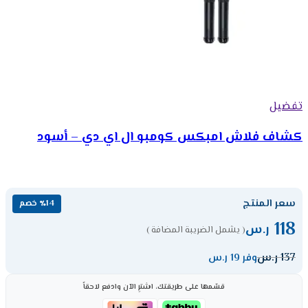
تفضيل
كشاف فلاش امبكس كومبو ال اي دي – أسود
سعر المنتج
٪14 خصم
118
ر.س
( يشمل الضريبة المضافة )
137
ر.س
وفر 19 ر.س
قسّمها على طريقتك، اشترِ الآن وادفع لاحقاً