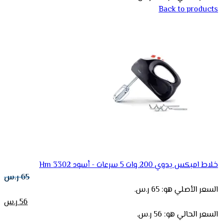
Back to products
خلاط امبكس يدوي 200 وات 5 سرعات - أسود Hm 3302
65
ر.س
السعر الأصلي هو: 65 ر.س.
56
ر.س
السعر الحالي هو: 56 ر.س.