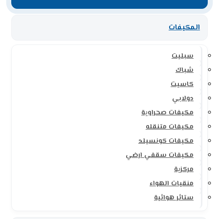
المكيفات
سبليت
شباك
كاسيت
دولابي
مكيفات صحراوية
مكيفات متنقله
مكيفات كونسيلد
مكيفات سقفي ارضي
مركزية
منقيات الهواء
ستائر هوائية