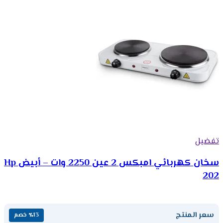
تفضيل
سخان كهربائي امبكس 2 عين 2250 وات – أبيض Hp
202
سعر المنتج
٪13 خصم