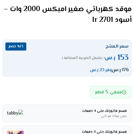
موقد كهربائي صغير امبكس 2000 وات –
أسود Ir 2701
سعر المنتج
٪13 خصم
153
ر.س
( يشمل الضريبة المضافة )
176
ر.س
وفر 23 ر.س
5
متبقي
قطع
قسم فاتورتك على 4 دفعات
بدون فوائد مع تابي
قسم فاتورتك حتى 4 دفعات