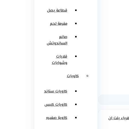
قطاعة بصل
مفرمة لحم
صانع
الساندوتش
قلايات
وشوايات
كاويات
كاويات ستاند
كاويات كبس
كاوية صغيره
رباء بلت ان