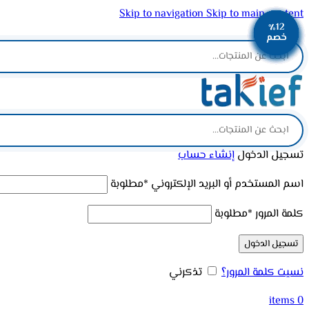
Skip to navigation
Skip to main content
٪12
٪13
٪12
٪13
٪12
٪12
٪12
٪11
٪11
ADD ANYTHING HERE OR JUST REMOVE IT…
خصم
خصم
خصم
خصم
خصم
خصم
خصم
خصم
خصم
تسجيل الدخول
إنشاء حساب
اسم المستخدم أو البريد الإلكتروني
*
مطلوبة
كلمة المرور
*
مطلوبة
تسجيل الدخول
نسيت كلمة المرور؟
تذكرني
items
0