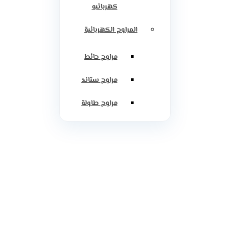
كهربائيه
المراوح الكهربائية
مراوح حائط
مراوح ستاند
مراوح طاولة