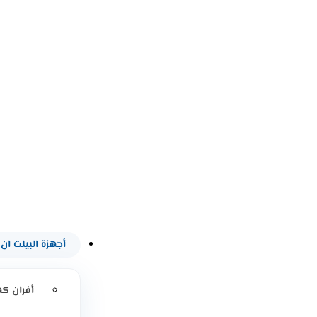
أجهزة البيلت ان
أفران كه