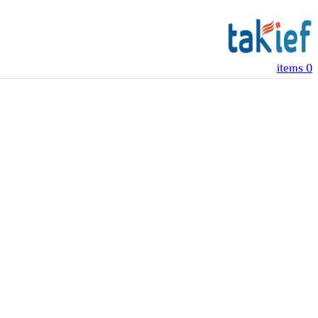
items
0