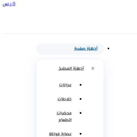
0
ر.س
أجهزة صغيرة
أجهزة المطبخ
عجانات
خلاطات
محضرات
الطعام
عصارة فواكة