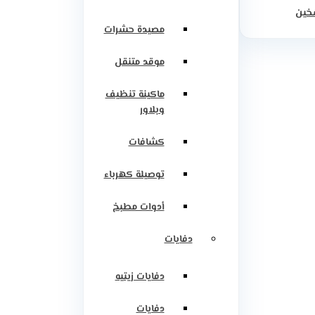
سخين
مصيدة حشرات
موقد متنقل
ماكينة تنظيف
وبلاور
كشافات
توصيلة كهرباء
أدوات مطبخ
دفايات
دفايات زيتيه
دفايات