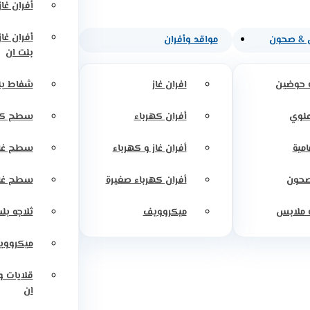
أفران غاز
أفران غا
 & صحون
مواقد وأفران
بلت ان
 حوضين
افران غاز
شفاط بل
علوي
أفران كهرباء
سطح كه
امية
أفران غاز و كهرباء
سطح غاز
صحون
أفران كهرباء صغيرة
سطح غاز
 ملابس
ميكروويف
ثلاجه بل
ميكرووي
قلايات 
ان