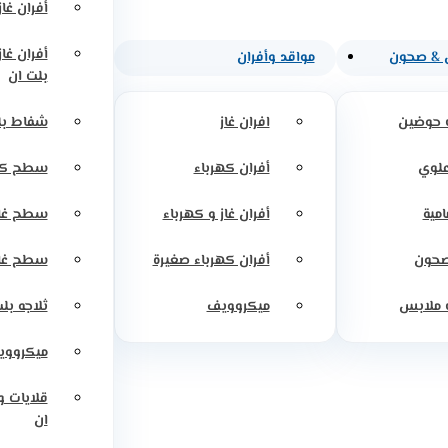
أفران غاز
أفران غا
 & صحون
مواقد وأفران
بلت ان
 حوضين
افران غاز
شفاط بل
علوي
أفران كهرباء
سطح كه
امية
أفران غاز و كهرباء
سطح غاز
صحون
أفران كهرباء صغيرة
سطح غاز
 ملابس
ميكروويف
ثلاجه بل
ميكرووي
قلايات 
ان