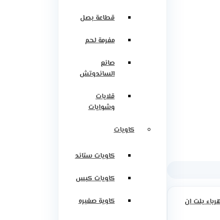
قطاعة بصل
مفرمة لحم
صانع
الساندوتش
قلايات
وشوايات
كاويات
كاويات ستاند
كاويات كبس
كاوية صغيره
رباء بلت ان