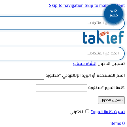
Skip to navigation
Skip to main content
٪12
٪12
٪12
٪12
٪12
٪13
٪12
٪12
٪12
ADD ANYTHING HERE OR JUST REMOVE IT…
خصم
خصم
خصم
خصم
خصم
خصم
خصم
خصم
خصم
تسجيل الدخول
إنشاء حساب
اسم المستخدم أو البريد الإلكتروني
*
مطلوبة
كلمة المرور
*
مطلوبة
تسجيل الدخول
نسيت كلمة المرور؟
تذكرني
items
0