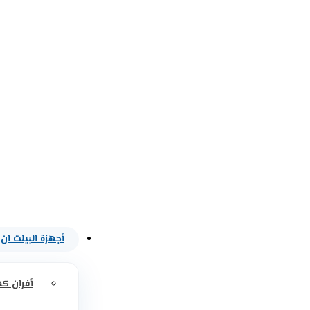
أجهزة البيلت ان
أفران كه