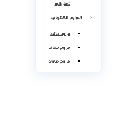
كهربائيه
المراوح الكهربائية
مراوح حائط
مراوح ستاند
مراوح طاولة