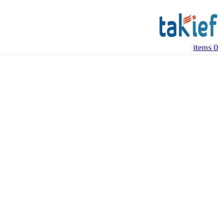
items
0