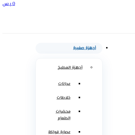
0
ر.س
أجهزة صغيرة
أجهزة المطبخ
عجانات
خلاطات
محضرات
الطعام
عصارة فواكة