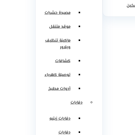
سخين
مصيدة حشرات
موقد متنقل
ماكينة تنظيف
وبلاور
كشافات
توصيلة كهرباء
أدوات مطبخ
دفايات
دفايات زيتيه
دفايات