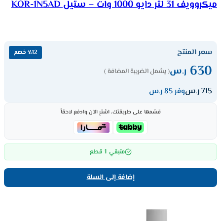
ميكروويف 31 لتر دايو 1000 وات – ستيل KOR-1N5AD
سعر المنتج
٪12 خصم
630
ر.س
( يشمل الضريبة المضافة )
715
ر.س
وفر 85 ر.س
قسّمها على طريقتك، اشترِ الآن وادفع لاحقاً
1
متبقي
قطع
إضافة إلى السلة