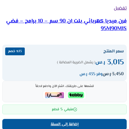
تفضيل
فرن ميديا كهربائي بلت ان 90 سم – 10 برامج – فضي
95M90M1S
سعر المنتج
٪13 خصم
3,015
ر.س
( يشمل الضريبة المضافة )
3,450
ر.س
وفر 435 ر.س
قسّمها على طريقتك، اشترِ الآن وادفع لاحقاً
5
متبقي
قطع
إضافة إلى السلة