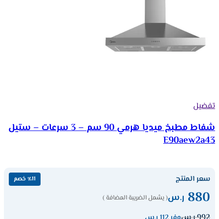
تفضيل
شفاط مطبخ ميديا هرمي 90 سم – 3 سرعات – ستيل
E90aew2a43
سعر المنتج
٪11 خصم
880
ر.س
( يشمل الضريبة المضافة )
992
ر.س
وفر 112 ر.س