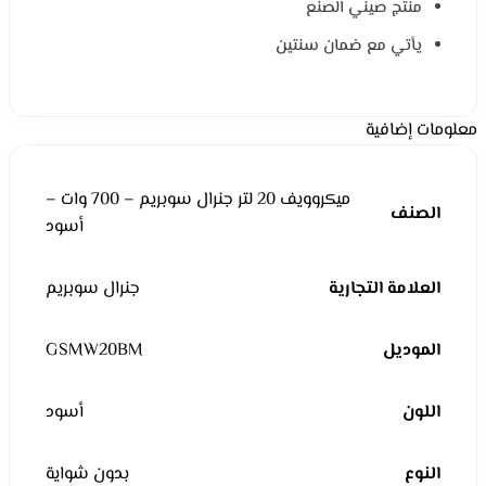
منتج صيني الصنع
يأتي مع ضمان سنتين
معلومات إضافية
ميكروويف 20 لتر جنرال سوبريم – 700 وات –
الصنف
أسود
العلامة التجارية
جنرال سوبريم
الموديل
GSMW20BM
اللون
أسود
النوع
بدون شواية