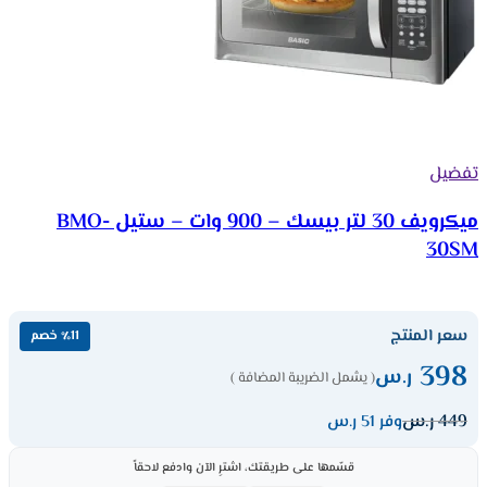
تفضيل
ميكرويف 30 لتر بيسك – 900 وات – ستيل BMO-
30SM
سعر المنتج
٪11 خصم
398
ر.س
( يشمل الضريبة المضافة )
449
ر.س
وفر 51 ر.س
قسّمها على طريقتك، اشترِ الآن وادفع لاحقاً