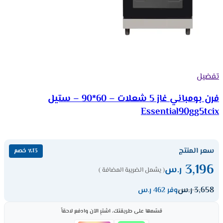
تفضيل
فرن بومباني غاز 5 شعلات – 60*90 – ستيل
Essential90gg5tcix
سعر المنتج
٪13 خصم
3,196
ر.س
( يشمل الضريبة المضافة )
3,658
ر.س
وفر 462 ر.س
قسّمها على طريقتك، اشترِ الآن وادفع لاحقاً