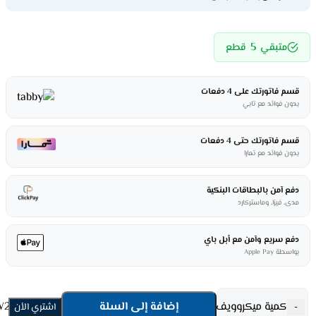
5
متبقي
قطع
قسم فاتورتك على 4 دفعات
بدون فوائد مع تابي
قسم فاتورتك حتى 4 دفعات
بدون فوائد مع تمارا
دفع آمن بالبطاقات البنكية
مدى، فيزا، وماستركارد
دفع سريع وآمن مع أبل باي
بواسطة Apple Pay
كمية ميكروويف 20 لتر جنرال سوبريم – 700 وات – أسود GSMW20BM
إضافة إلى السلة
-
اشتري الأن