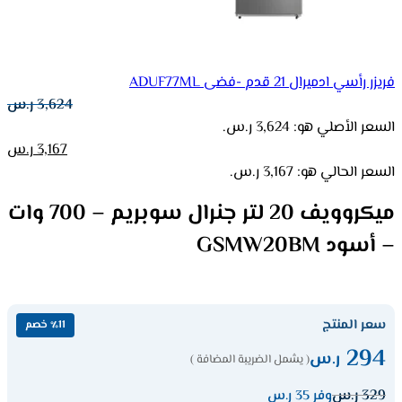
فريزر رأسي ادميرال 21 قدم -فضى ADUF77ML
3,624
ر.س
السعر الأصلي هو: 3,624 ر.س.
3,167
ر.س
السعر الحالي هو: 3,167 ر.س.
ميكروويف 20 لتر جنرال سوبريم – 700 وات
– أسود GSMW20BM
سعر المنتج
٪11 خصم
294
ر.س
( يشمل الضريبة المضافة )
329
ر.س
وفر 35 ر.س