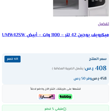
تفضيل
ميكرويف يوجين 42 لتر – 1100 وات – أبيض UMW42SW
سعر المنتج
٪11 خصم
408
ر.س
( يشمل الضريبة المضافة )
458
ر.س
وفر 50 ر.س
قسّمها على طريقتك، اشترِ الآن وادفع لاحقاً
5
متبقي
قطع