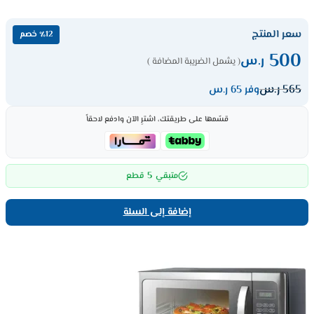
سعر المنتج
٪12 خصم
500
ر.س
( يشمل الضريبة المضافة )
565
ر.س
وفر 65 ر.س
قسّمها على طريقتك، اشترِ الآن وادفع لاحقاً
5
متبقي
قطع
إضافة إلى السلة