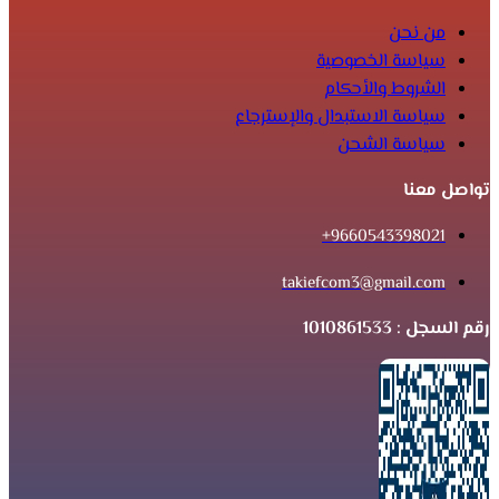
من نحن
سياسة الخصوصية
الشروط والأحكام
سياسة الاستبدال والإسترجاع
سياسة الشحن
تواصل معنا
9660543398021+
takiefcom3@gmail.com
رقم السجل : 1010861533