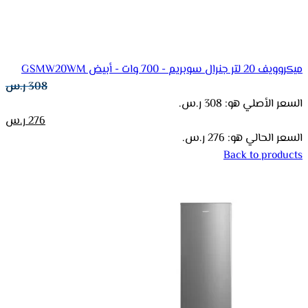
ميكروويف 20 لتر جنرال سوبريم - 700 وات - أبيض GSMW20WM
308
ر.س
السعر الأصلي هو: 308 ر.س.
276
ر.س
السعر الحالي هو: 276 ر.س.
Back to products