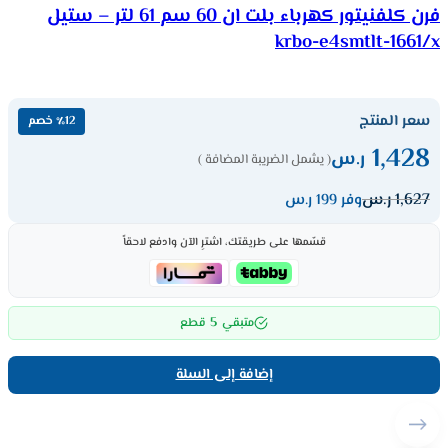
فرن كلفنيتور كهرباء بلت ان 60 سم 61 لتر – ستيل
krbo-e4smtlt-1661/x
سعر المنتج
٪12 خصم
1,428
ر.س
( يشمل الضريبة المضافة )
1,627
ر.س
وفر 199 ر.س
قسّمها على طريقتك، اشترِ الآن وادفع لاحقاً
5
متبقي
قطع
إضافة إلى السلة