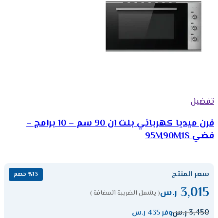
تفضيل
فرن ميديا كهربائي بلت ان 90 سم – 10 برامج –
فضي 95M90M1S
سعر المنتج
٪13 خصم
3,015
ر.س
( يشمل الضريبة المضافة )
3,450
ر.س
وفر 435 ر.س