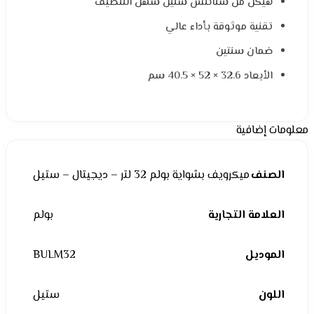
هيكل من ستانلس ستيل سهل التنظيف
تقنية موثوقة بأداء عالي
ضمان سنتين
الأبعاد ‎40.5 × 52 × 32.6 سم
معلومات إضافية
الصنف
ميكرويف بشواية بولم 32 لتر – ديجيتال – ستيل
العلامة التجارية
بولم
الموديل
BULM32
اللون
ستيل