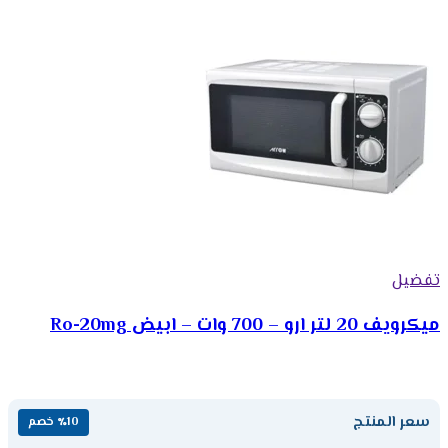
تفضيل
ميكرويف 20 لتر ارو – 700 وات – ابيض Ro-20mg
سعر المنتج
٪10 خصم