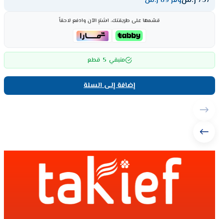
757
ر.س
وفر 89 ر.س
قسّمها على طريقتك، اشترِ الآن وادفع لاحقاً
5
متبقي
قطع
إضافة إلى السلة