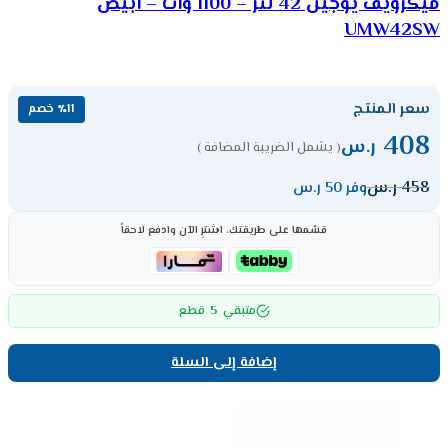
ميكرويف يوجين 42 لتر – 1100 وات – أبيض
UMW42SW
سعر المنتج
٪11 خصم
408
ر.س
( يشمل الضريبة المضافة )
458
ر.س
وفر 50 ر.س
قسّمها على طريقتك، اشترِ الآن وادفع لاحقاً
5
متبقي
قطع
إضافة إلى السلة