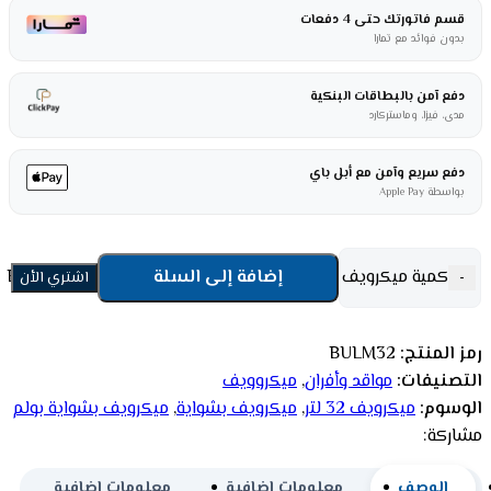
قسم فاتورتك حتى 4 دفعات
بدون فوائد مع تمارا
دفع آمن بالبطاقات البنكية
مدى، فيزا، وماستركارد
دفع سريع وآمن مع أبل باي
بواسطة Apple Pay
كمية ميكرويف بشواية بولم 32 لتر - ديجيتال - ستيل BULM32
إضافة إلى السلة
-
اشتري الأن
رمز المنتج:
BULM32
التصنيفات:
مواقد وأفران
,
ميكروويف
الوسوم:
ميكرويف 32 لتر
,
ميكرويف بشواية
,
ميكرويف بشواية بولم
مشاركة:
الوصف
معلومات إضافية
معلومات إضافية