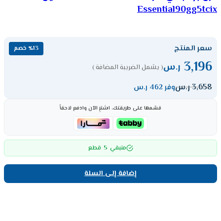
Essential90gg5tcix
سعر المنتج
٪13 خصم
3,196
ر.س
( يشمل الضريبة المضافة )
3,658
ر.س
وفر 462 ر.س
قسّمها على طريقتك، اشترِ الآن وادفع لاحقاً
5
متبقي
قطع
إضافة إلى السلة