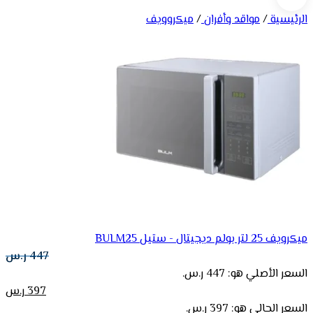
الرئيسية
/
مواقد وأفران
/
ميكروويف
ميكرويف 25 لتر بولم ديجيتال - ستيل BULM25
447
ر.س
السعر الأصلي هو: 447 ر.س.
397
ر.س
السعر الحالي هو: 397 ر.س.