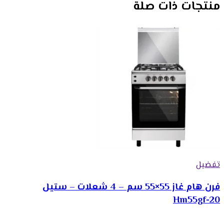
منتجات ذات صلة
تفضيل
فرن هام غاز 55×55 سم – 4 شعلات – ستيل
Hm55gf-20