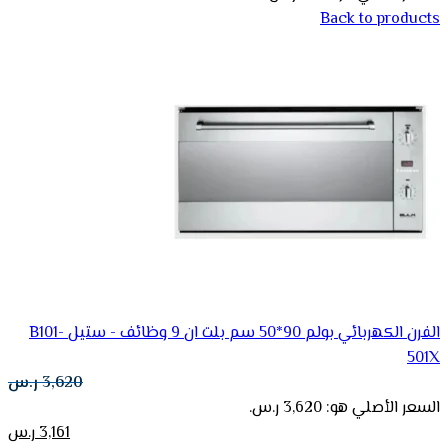
Back to products
الفرن الكهربائي بولم 90*50 سم بلت ان 9 وظائف - ستيل B101-
501X
3,620
ر.س
السعر الأصلي هو: 3,620 ر.س.
3,161
ر.س