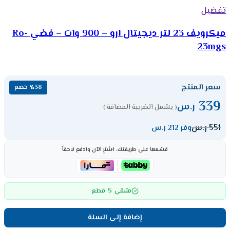
تفضيل
ميكرويف 23 لتر ديجيتال ارو – 900 وات – فضي Ro-
23mgs
سعر المنتج
٪38 خصم
339
ر.س
( يشمل الضريبة المضافة )
551
ر.س
وفر 212 ر.س
قسّمها على طريقتك، اشترِ الآن وادفع لاحقاً
5
متبقي
قطع
إضافة إلى السلة