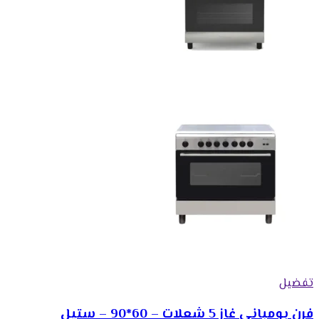
تفضيل
فرن بومباني غاز 5 شعلات – 60*90 – ستيل