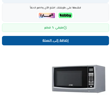
قسّمها على طريقتك، اشترِ الآن وادفع لاحقاً
5
متبقي
قطع
إضافة إلى السلة