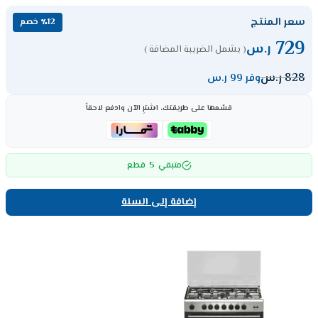
سعر المنتج
٪12 خصم
729
ر.س
( يشمل الضريبة المضافة )
828
ر.س
وفر 99 ر.س
قسّمها على طريقتك، اشترِ الآن وادفع لاحقاً
5
متبقي
قطع
إضافة إلى السلة