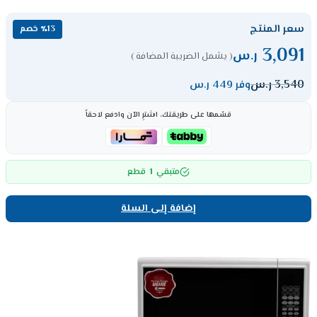
سعر المنتج
٪13 خصم
3,091
ر.س
( يشمل الضريبة المضافة )
3,540
ر.س
وفر 449 ر.س
قسّمها على طريقتك، اشترِ الآن وادفع لاحقاً
1
متبقي
قطع
إضافة إلى السلة