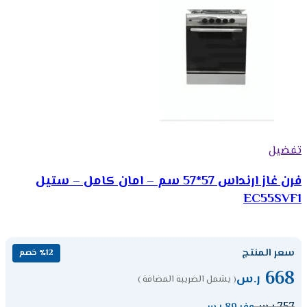
تفضيل
فرن غاز ارنداس 57*57 سم – امان كامل – ستيل
EC55SVF1
سعر المنتج
٪12 خصم
668
ر.س
( يشمل الضريبة المضافة )