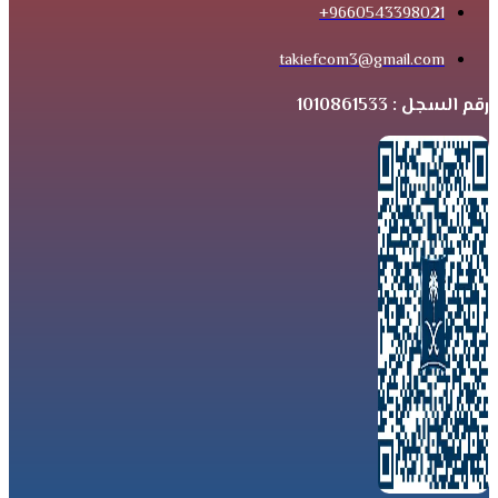
9660543398021+
takiefcom3@gmail.com
رقم السجل : 1010861533