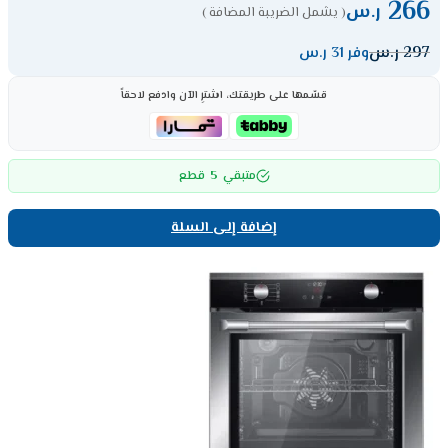
266
ر.س
( يشمل الضريبة المضافة )
297
ر.س
وفر 31 ر.س
قسّمها على طريقتك، اشترِ الآن وادفع لاحقاً
5
متبقي
قطع
إضافة إلى السلة