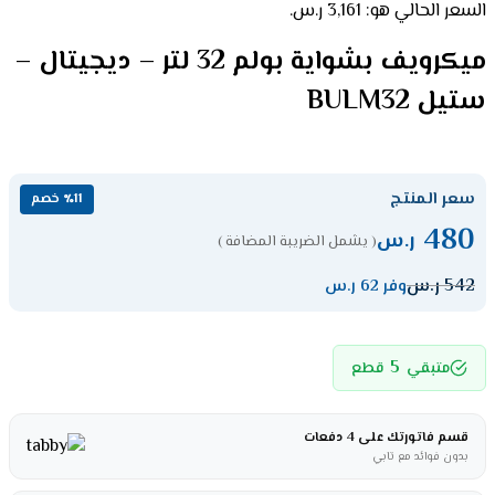
السعر الحالي هو: 3,161 ر.س.
ميكرويف بشواية بولم 32 لتر – ديجيتال –
ستيل BULM32
سعر المنتج
٪11 خصم
480
ر.س
( يشمل الضريبة المضافة )
542
ر.س
وفر 62 ر.س
5
متبقي
قطع
قسم فاتورتك على 4 دفعات
بدون فوائد مع تابي