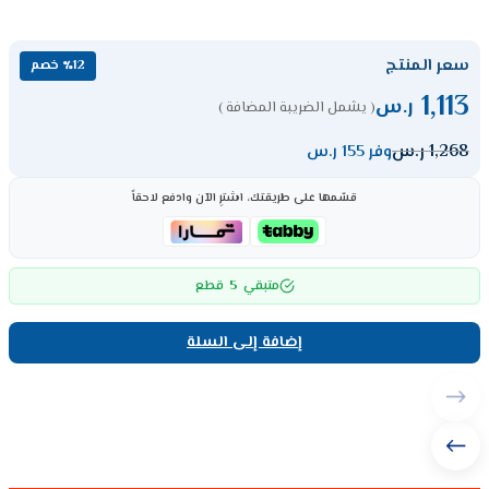
سعر المنتج
٪12 خصم
1,113
ر.س
( يشمل الضريبة المضافة )
1,268
ر.س
وفر 155 ر.س
قسّمها على طريقتك، اشترِ الآن وادفع لاحقاً
5
متبقي
قطع
إضافة إلى السلة