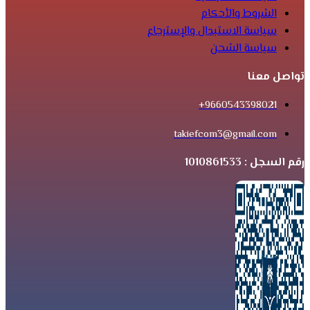
الشروط والأحكام
سياسة الاستبدال والإسترجاع
سياسة الشحن
تواصل معنا
9660543398021+
takiefcom3@gmail.com
رقم السجل : 1010861533