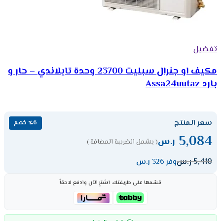
تفضيل
مكيف او جنرال سبليت 23700 وحدة تايلاندي – حار و
بارد Assa24uutaz
سعر المنتج
٪6 خصم
5,084
ر.س
( يشمل الضريبة المضافة )
5,410
ر.س
وفر 326 ر.س
قسّمها على طريقتك، اشترِ الآن وادفع لاحقاً