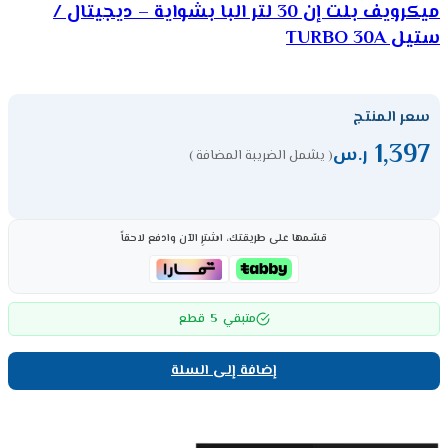
ميكرويف بلت إن 30 لتر البا بشواية – ديجيتال /
ستيل TURBO 30A
سعر المنتج
1,397
ر.س
( يشمل الضريبة المضافة )
قسّمها على طريقتك، اشترِ الآن وادفع لاحقاً
5
متبقي
قطع
إضافة إلى السلة