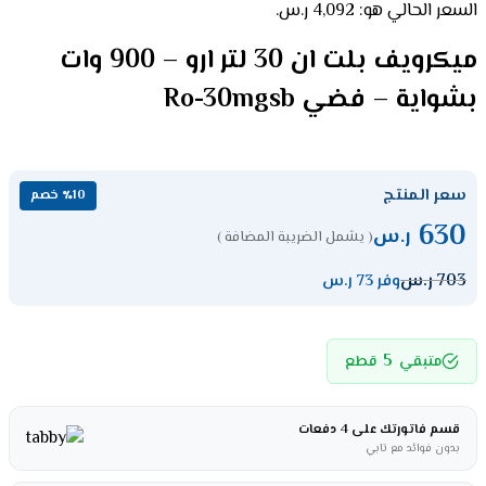
السعر الحالي هو: 4,092 ر.س.
ميكرويف بلت ان 30 لتر ارو – 900 وات
بشواية – فضي Ro-30mgsb
سعر المنتج
٪10 خصم
630
ر.س
( يشمل الضريبة المضافة )
703
ر.س
وفر 73 ر.س
5
متبقي
قطع
قسم فاتورتك على 4 دفعات
بدون فوائد مع تابي