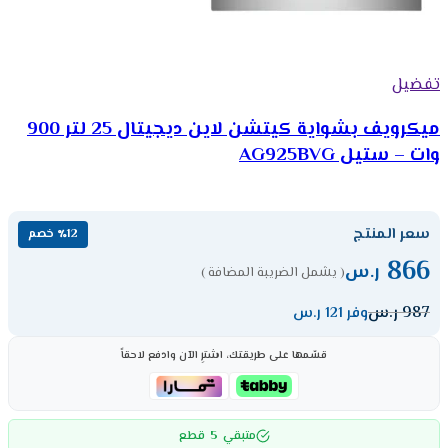
تفضيل
ميكرويف بشواية كيتشن لاين ديجيتال 25 لتر 900
وات – ستيل AG925BVG
سعر المنتج
٪12 خصم
866
ر.س
( يشمل الضريبة المضافة )
987
ر.س
وفر 121 ر.س
قسّمها على طريقتك، اشترِ الآن وادفع لاحقاً
5
متبقي
قطع