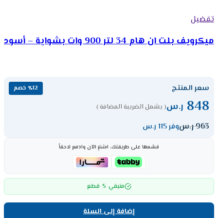
تفضيل
ميكرويف بلت ان هام 34 لتر 900 وات بشواية – أسود
سعر المنتج
٪12 خصم
848
ر.س
( يشمل الضريبة المضافة )
963
ر.س
وفر 115 ر.س
قسّمها على طريقتك، اشترِ الآن وادفع لاحقاً
5
متبقي
قطع
إضافة إلى السلة