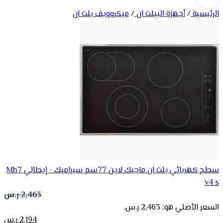
الرئيسية
/
أجهزة البيلت ان
/
ميكروويف بلت ان
سطح كهربائي بلت ان ماجيك لاين 77سم سيراميك - إيطالي Mh7
v4 s
2,463
ر.س
السعر الأصلي هو: 2,463 ر.س.
2,194
ر.س