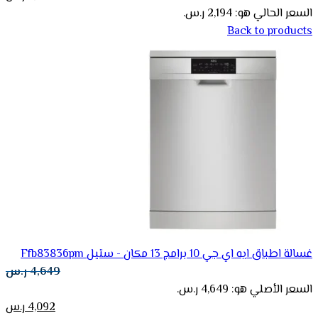
السعر الحالي هو: 2,194 ر.س.
Back to products
غسالة اطباق ايه اي جي 10 برامج 13 مكان - ستيل Ffb83836pm
4,649
ر.س
السعر الأصلي هو: 4,649 ر.س.
4,092
ر.س