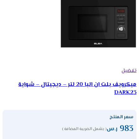
تفضيل
ميكرويف بلت ان البا 20 لتر – ديجيتال – شواية
DARK23
سعر المنتج
983
ر.س
( يشمل الضريبة المضافة )