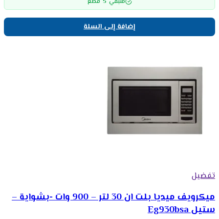
5
متبقي
قطع
إضافة إلى السلة
تفضيل
ميكرويف ميديا بلت ان 30 لتر – 900 وات -بشواية –
ستيل Eg930bsa