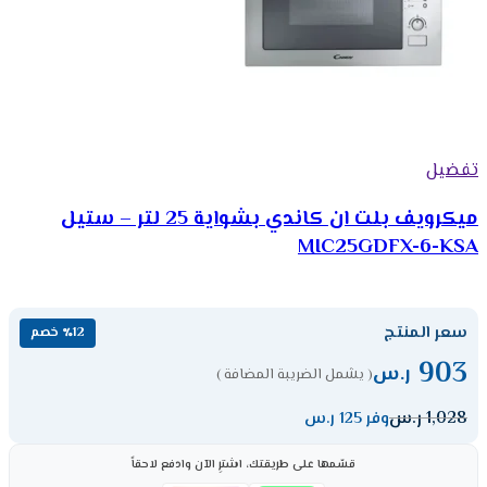
تفضيل
ميكرويف بلت ان كاندي بشواية 25 لتر – ستيل
MIC25GDFX-6-KSA
سعر المنتج
٪12 خصم
903
ر.س
( يشمل الضريبة المضافة )
1,028
ر.س
وفر 125 ر.س
قسّمها على طريقتك، اشترِ الآن وادفع لاحقاً