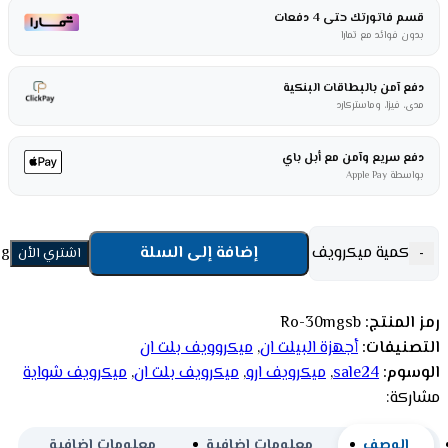
قسم فاتورتك حتى 4 دفعات
بدون فوائد مع تمارا
دفع آمن بالبطاقات البنكية
مدى، فيزا، وماستركارد
دفع سريع وآمن مع أبل باي
بواسطة Apple Pay
كمية ميكرويف بلت ان 30 لتر ارو – 900 وات بشواية – فضي Ro-30mgsb
إضافة إلى السلة
-
اشتري الأن
رمز المنتج:
Ro-30mgsb
التصنيفات:
أجهزة البيلت ان
,
ميكروويف بلت ان
الوسوم:
sale24
,
ميكرويف ارو
,
ميكرويف بلت ان
,
ميكرويف شواية
مشاركة:
الوصف
معلومات إضافية
معلومات إضافية