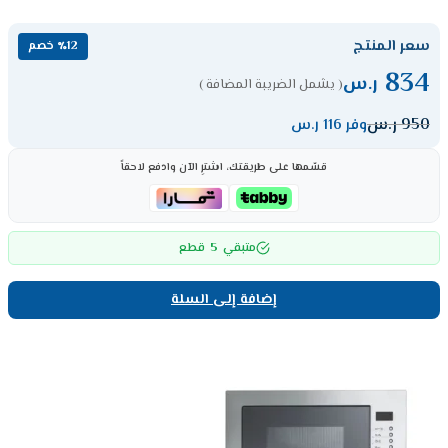
سعر المنتج
٪12 خصم
834
ر.س
( يشمل الضريبة المضافة )
950
ر.س
وفر 116 ر.س
قسّمها على طريقتك، اشترِ الآن وادفع لاحقاً
5
متبقي
قطع
إضافة إلى السلة