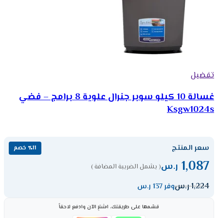
تفضيل
غسالة 10 كيلو سوبر جنرال علوية 8 برامج – فضي
Ksgw1024s
سعر المنتج
٪11 خصم
1,087
ر.س
( يشمل الضريبة المضافة )
1,224
ر.س
وفر 137 ر.س
قسّمها على طريقتك، اشترِ الآن وادفع لاحقاً