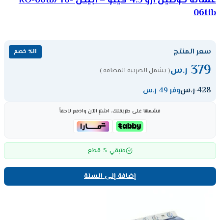
غسالة حوضين ارو 4.5 كيلو – أبيض RO-06tb/ ro-
06ttb
سعر المنتج
٪11 خصم
379
ر.س
( يشمل الضريبة المضافة )
428
ر.س
وفر 49 ر.س
قسّمها على طريقتك، اشترِ الآن وادفع لاحقاً
5
متبقي
قطع
إضافة إلى السلة