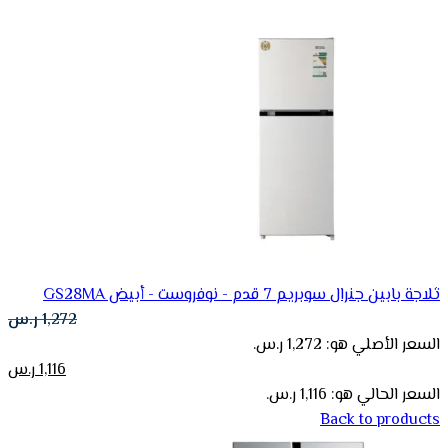
ثلاجة بابين جنرال سوبريم 7 قدم - نوفروست - أبيض GS28MA
1,272
ر.س
السعر الأصلي هو: 1,272 ر.س.
1,116
ر.س
السعر الحالي هو: 1,116 ر.س.
Back to products