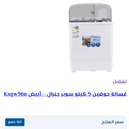
تفضيل
غسالة حوضين 9 كيلو سوبر جنرال – أبيض Ksgw96n
سعر المنتج
٪11 خصم