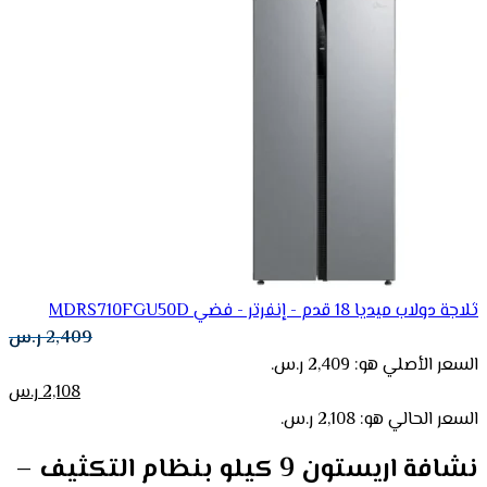
ثلاجة دولاب ميديا 18 قدم - إنفرتر - فضي MDRS710FGU50D
2,409
ر.س
السعر الأصلي هو: 2,409 ر.س.
2,108
ر.س
السعر الحالي هو: 2,108 ر.س.
نشافة اريستون 9 كيلو بنظام التكثيف –