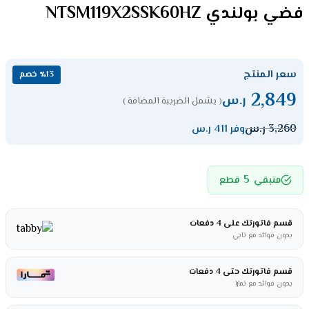
فضي بولندي NTSM119X2SSK60HZ
سعر المنتج
٪13 خصم
2,849
ر.س
( يشمل الضريبة المضافة )
3,260
ر.س
وفر 411 ر.س
5
متبقي
قطع
قسم فاتورتك على 4 دفعات
بدون فوائد مع تابي
قسم فاتورتك حتى 4 دفعات
بدون فوائد مع تمارا