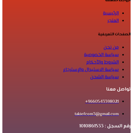
الروابط المهمة
الرئيسية
المتجر
الصفحات التعريفية
من نحن
سياسة الخصوصية
الشروط والأحكام
سياسة الاستبدال والإسترجاع
سياسة الشحن
تواصل معنا
9660543398021+
takiefcom3@gmail.com
رقم السجل : 1010861533