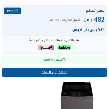
سعر المنتج
٪11 خصم
482
ر.س
( يشمل الضريبة المضافة )
543
ر.س
وفر 61 ر.س
قسّمها على طريقتك، اشترِ الآن وادفع لاحقاً
5
متبقي
قطع
إضافة إلى السلة