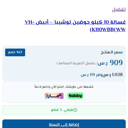
تفضيل
غسالة 10 كيلو حوضين توشيبا – أبيض VH-
K110WBB(WW)
سعر المنتج
٪12 خصم
909
ر.س
( يشمل الضريبة المضافة )
1,028
ر.س
وفر 119 ر.س
قسّمها على طريقتك، اشترِ الآن وادفع لاحقاً
5
متبقي
قطع
إضافة إلى السلة