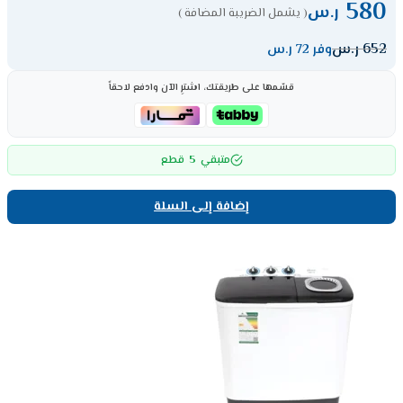
580
ر.س
( يشمل الضريبة المضافة )
652
ر.س
وفر 72 ر.س
قسّمها على طريقتك، اشترِ الآن وادفع لاحقاً
5
متبقي
قطع
إضافة إلى السلة