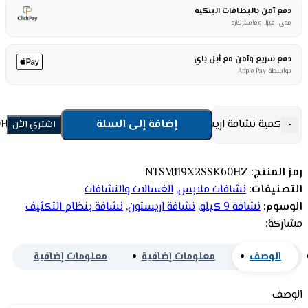
دفع آمن بالبطاقات البنكية
مدى، فيزا، وماستركارد
دفع سريع وآمن مع أبل باي
بواسطة Apple Pay
كمية نشافة اريستون 9 كيلو بنظام التكثيف - فضي بولندي NTSM119X2SSK60HZ
إضافة إلى السلة
-
اشتري الأن
رمز المنتج:
NTSM119X2SSK60HZ
التصنيفات:
نشافات ملابس
,
الغسالات والنشافات
الوسوم:
نشافة 9 كيلو
,
نشافة اريستون
,
نشافة بنظام التكثيف
مشاركة:
الوصف
معلومات إضافية
معلومات إضافية
الوصف