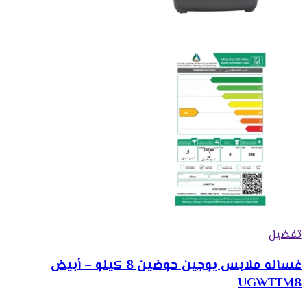
تفضيل
غساله ملابس يوجين حوضين 8 كيلو – أبيض
UGWTTM8