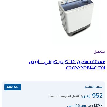
تفضيل
غسالة حوضين 11.5 كيلو كروني – أبيض
CRONYXPB140-E01
سعر المنتج
٪12 خصم
952
ر.س
( يشمل الضريبة المضافة )
1,078
ر.س
وفر 126 ر.س