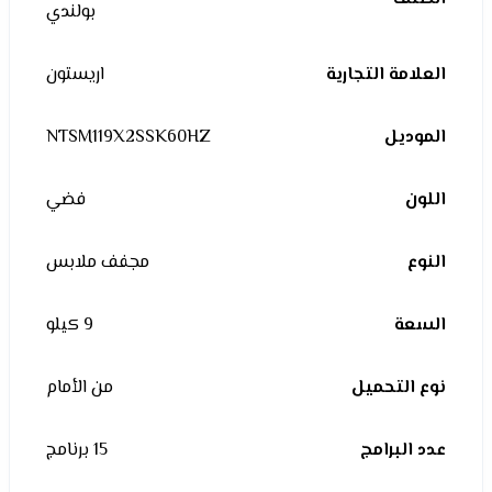
بولندي
العلامة التجارية
اريستون
الموديل
NTSM119X2SSK60HZ
اللون
فضي
النوع
مجفف ملابس
السعة
9 كيلو
نوع التحميل
من الأمام
عدد البرامج
15 برنامج