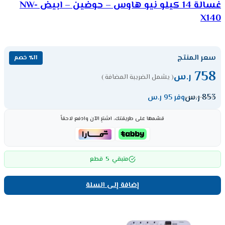
غسالة 14 كيلو نيو هاوس – حوضين – ابيض NW-
X140
سعر المنتج
٪11 خصم
758
ر.س
( يشمل الضريبة المضافة )
853
ر.س
وفر 95 ر.س
قسّمها على طريقتك، اشترِ الآن وادفع لاحقاً
5
متبقي
قطع
إضافة إلى السلة