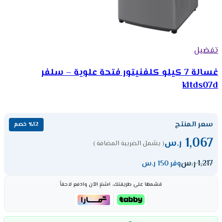
تفضيل
غسالة 7 كيلو كلفنيتور فتحة علوية – سلفر
kltds07d
سعر المنتج
٪12 خصم
1,067
ر.س
( يشمل الضريبة المضافة )
1,217
ر.س
وفر 150 ر.س
قسّمها على طريقتك، اشترِ الآن وادفع لاحقاً