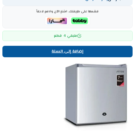
قسّمها على طريقتك، اشترِ الآن وادفع لاحقاً
4
متبقي
قطع
إضافة إلى السلة