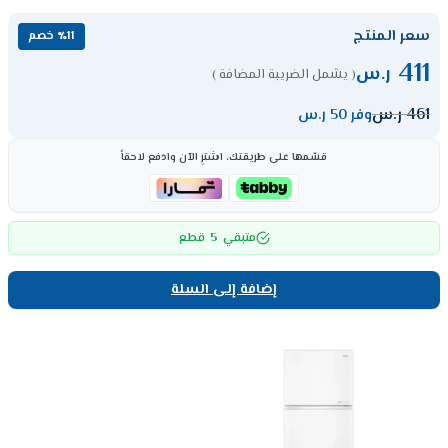
سعر المنتج
٪11 خصم
411
ر.س
( يشمل الضريبة المضافة )
461
ر.س
وفر 50 ر.س
قسّمها على طريقتك، اشترِ الآن وادفع لاحقاً
5
متبقي
قطع
إضافة إلى السلة