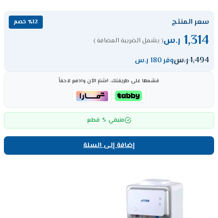
سعر المنتج
٪12 خصم
1,314
ر.س
( يشمل الضريبة المضافة )
1,494
ر.س
وفر 180 ر.س
قسّمها على طريقتك، اشترِ الآن وادفع لاحقاً
5
متبقي
قطع
إضافة إلى السلة