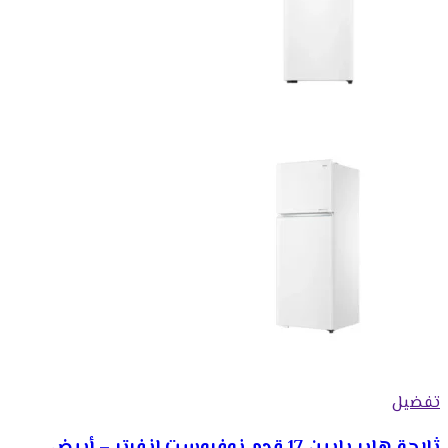
تفضيل
ثلاجة هاير بابين 17 قدم نوفروست انفرتر – أبيض