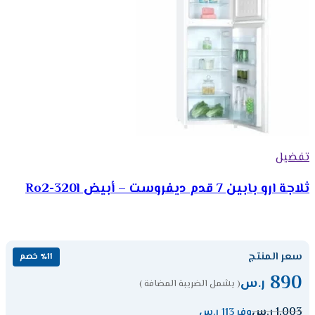
تفضيل
ثلاجة ارو بابين 7 قدم ديفروست – أبيض Ro2-320l
سعر المنتج
٪11 خصم
890
ر.س
( يشمل الضريبة المضافة )
1,003
ر.س
وفر 113 ر.س