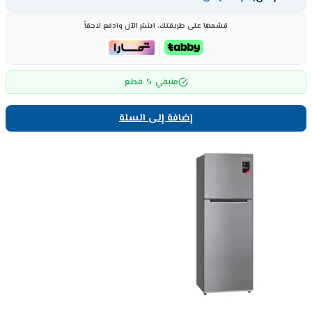
قسّمها على طريقتك، اشترِ الآن وادفع لاحقاً
5
متبقي
قطع
إضافة إلى السلة