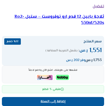
تفضيل
ثلاجة بابين 12 قدم ارو نوفروست – ستيل Ro2-
530nf/520s
سعر المنتج
٪12 خصم
1,551
ر.س
( يشمل الضريبة المضافة )
1,753
ر.س
وفر 202 ر.س
قسّمها على طريقتك، اشترِ الآن وادفع لاحقاً
5
متبقي
قطع
إضافة إلى السلة