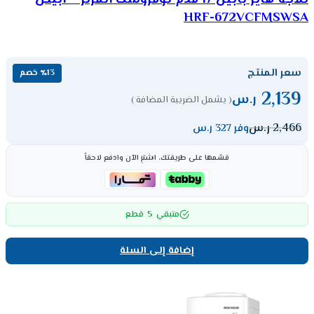
HRF-672VCFMSWSA
سعر المنتج
٪13 خصم
2,139
ر.س
( يشمل الضريبة المضافة )
2,466
ر.س
وفر 327 ر.س
قسّمها على طريقتك، اشترِ الآن وادفع لاحقاً
5
متبقي
قطع
إضافة إلى السلة