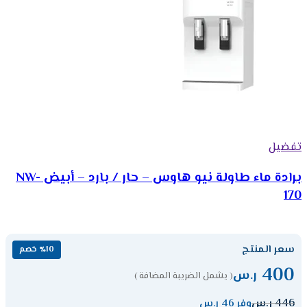
تفضيل
برادة ماء طاولة نيو هاوس – حار / بارد – أبيض NW-
170
سعر المنتج
٪10 خصم
400
ر.س
( يشمل الضريبة المضافة )
446
ر.س
وفر 46 ر.س