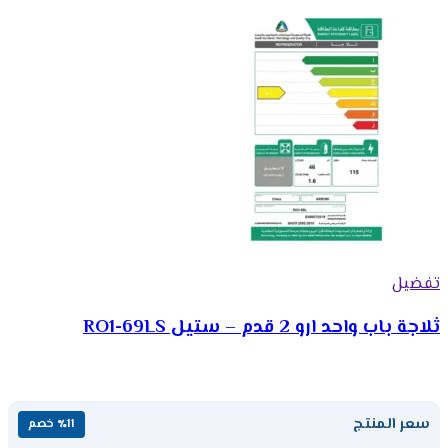
تفضيل
ثلاجة باب واحد ارو 2 قدم – ستيل RO1-69LS
سعر المنتج
٪11 خصم