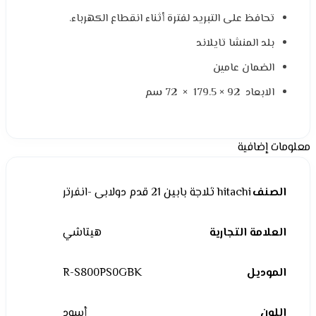
تحافظ على التبريد لفترة أثناء انقطاع الكهرباء.
بلد المنشا تايلاند
الضمان عامين
الابعاد 92 × 179.5 × 72 سم
معلومات إضافية
الصنف
hitachi ثلاجة بابين 21 قدم دولابى -انفرتر
العلامة التجارية
هيتاشي
الموديل
R-S800PS0GBK
اللون
أسود