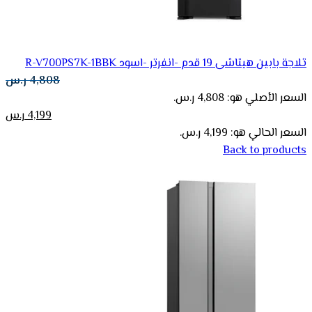
ثلاجة بابين هيتاشى 19 قدم -انفرتر -اسود R-V700PS7K-1BBK
4,808
ر.س
السعر الأصلي هو: 4,808 ر.س.
4,199
ر.س
السعر الحالي هو: 4,199 ر.س.
Back to products