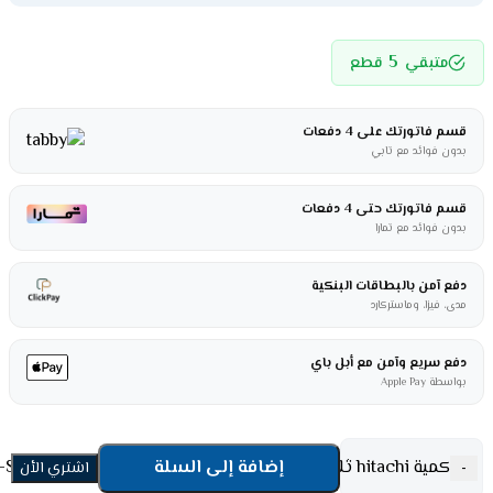
5
متبقي
قطع
قسم فاتورتك على 4 دفعات
بدون فوائد مع تابي
قسم فاتورتك حتى 4 دفعات
بدون فوائد مع تمارا
دفع آمن بالبطاقات البنكية
مدى، فيزا، وماستركارد
دفع سريع وآمن مع أبل باي
بواسطة Apple Pay
كمية hitachi ثلاجة بابين 21 قدم دولابى -انفرتر R-S800PS0GBK
إضافة إلى السلة
-
اشتري الأن