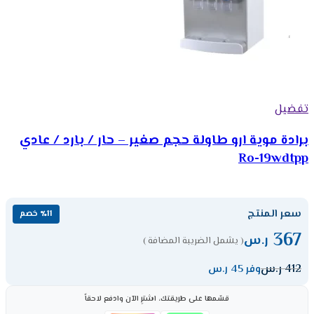
تفضيل
برادة موية ارو طاولة حجم صغير – حار / بارد / عادي
Ro-19wdtpp
سعر المنتج
٪11 خصم
367
ر.س
( يشمل الضريبة المضافة )
412
ر.س
وفر 45 ر.س
قسّمها على طريقتك، اشترِ الآن وادفع لاحقاً