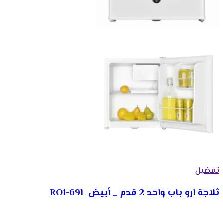
تفضيل
ثلاجة ارو باب واحد 2 قدم _ أبيض RO1-69L